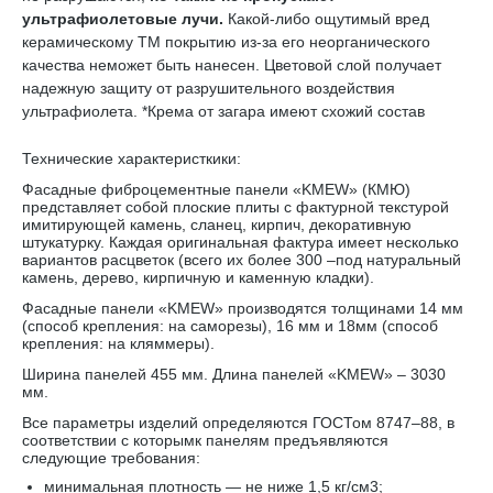
ультрафиолетовые лучи.
Какой-либо ощутимый вред
керамическому TM покрытию из-за его неорганического
качества неможет быть нанесен. Цветовой слой получает
надежную защиту от разрушительного воздействия
ультрафиолета. *Крема от загара имеют схожий состав
Технические характеристкики:
Фасадные фиброцементные панели «KMEW» (КМЮ)
представляет собой плоские плиты с фактурной текстурой
имитирующей камень, сланец, кирпич, декоративную
штукатурку. Каждая оригинальная фактура имеет несколько
вариантов расцветок (всего их более 300 –под натуральный
камень, дерево, кирпичную и каменную кладки).
Фасадные панели «KMEW» производятся толщинами 14 мм
(способ крепления: на саморезы), 16 мм и 18мм (способ
крепления: на кляммеры).
Ширина панелей 455 мм. Длина панелей «KMEW» – 3030
мм.
Все параметры изделий определяются ГОСТом 8747–88, в
соответствии с которымк панелям предъявляются
следующие требования:
минимальная плотность — не ниже 1,5 кг/см3;