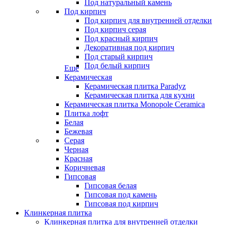
Под натуральный камень
Под кирпич
Под кирпич для внутренней отделки
Под кирпич серая
Под красный кирпич
Декоративная под кирпич
Под старый кирпич
Под белый кирпич
Еще
Керамическая
Керамическая плитка Paradyz
Керамическая плитка для кухни
Керамическая плитка Monopole Ceramica
Плитка лофт
Белая
Бежевая
Серая
Черная
Красная
Коричневая
Гипсовая
Гипсовая белая
Гипсовая под камень
Гипсовая под кирпич
Клинкерная плитка
Клинкерная плитка для внутренней отделки