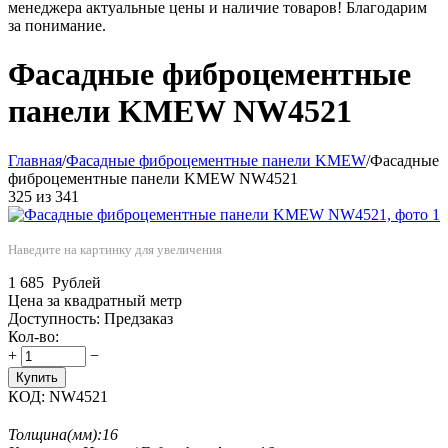
менеджера актуальные цены и наличие товаров! Благодарим
за понимание.
Фасадные фиброцементные
панели KMEW NW4521
Главная
/
Фасадные фиброцементные панели KMEW
/
Фасадные
фиброцементные панели KMEW NW4521
325
из
341
Наведите на картинку для увеличения
1 685
Рублей
Цена за квадратный метр
Доступность:
Предзаказ
Кол-во:
+
−
Купить
КОД:
NW4521
Толщина(мм):
16