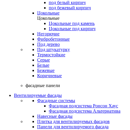
под белый кирпич
под бежевый кирпич
Цокольные
Цокольные
Цокольные под камень
Цокольные под кирпич
Негорючие
Фибробетонные
Под дерево
Под штукатурку
Термостойкие
Серые
Белые
Бежевые
Коричневые
фасадные панели
Вентилируемые фасады
Фасадные системы
Фасадная подсистема Ронсон Хаус
Фасадная подсистема Альтернатива
Навесные фасады
Плитка для вентилируемых фасадов
Панели для вентилируемого фасада