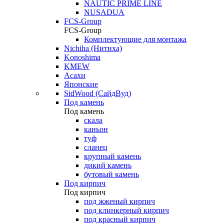
NAUTIC PRIME LINE
NUSADUA
FCS-Group
FCS-Group
Комплектующие для монтажа
Nichiha (Нитиха)
Konoshima
KMEW
Асахи
Японские
SidWood (СайдВуд)
Под камень
Под камень
скала
каньон
туф
сланец
крупный камень
дикий камень
бутовый камень
Под кирпич
Под кирпич
под жженый кирпич
под клинкерный кирпич
под красный кирпич