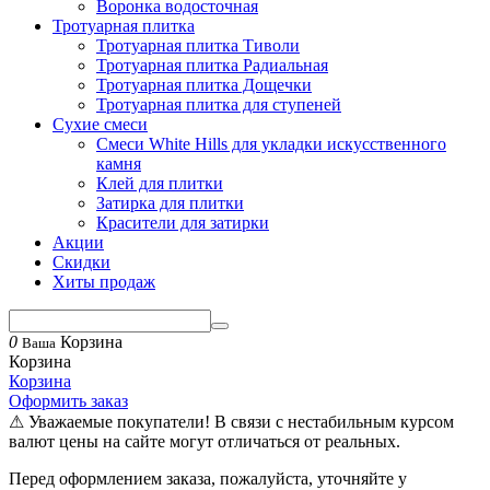
Воронка водосточная
Тротуарная плитка
Тротуарная плитка Тиволи
Тротуарная плитка Радиальная
Тротуарная плитка Дощечки
Тротуарная плитка для ступеней
Сухие смеси
Смеси White Hills для укладки искусственного
камня
Клей для плитки
Затирка для плитки
Красители для затирки
Акции
Скидки
Хиты продаж
0
Корзина
Ваша
Корзина
Корзина
Оформить заказ
⚠ Уважаемые покупатели! В связи с нестабильным курсом
валют цены на сайте могут отличаться от реальных.
Перед оформлением заказа, пожалуйста, уточняйте у