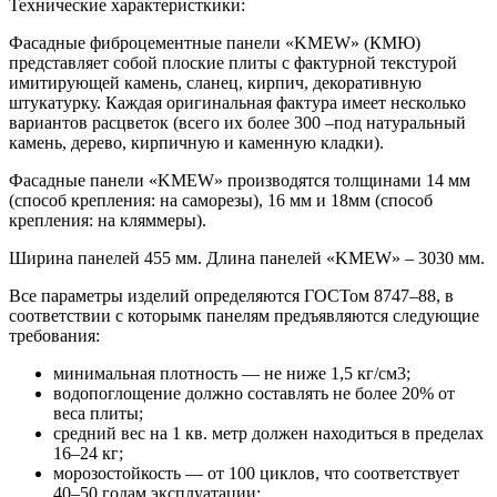
Технические характеристкики:
Фасадные фиброцементные панели «KMEW» (КМЮ)
представляет собой плоские плиты с фактурной текстурой
имитирующей камень, сланец, кирпич, декоративную
штукатурку. Каждая оригинальная фактура имеет несколько
вариантов расцветок (всего их более 300 –под натуральный
камень, дерево, кирпичную и каменную кладки).
Фасадные панели «KMEW» производятся толщинами 14 мм
(способ крепления: на саморезы), 16 мм и 18мм (способ
крепления: на кляммеры).
Ширина панелей 455 мм. Длина панелей «KMEW» – 3030 мм.
Все параметры изделий определяются ГОСТом 8747–88, в
соответствии с которымк панелям предъявляются следующие
требования:
минимальная плотность — не ниже 1,5 кг/см3;
водопоглощение должно составлять не более 20% от
веса плиты;
средний вес на 1 кв. метр должен находиться в пределах
16–24 кг;
морозостойкость — от 100 циклов, что соответствует
40–50 годам эксплуатации;