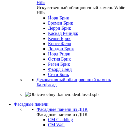
Hills
Искусственный облицовочный камень White
Hills
Йорк Брик
Бремен Брик
Дерри Брик
Каскад Рейндж
Кельн Брик
Кросс Фелл
Лондон Брик
Норд Ридж
Остия Брик
Реген Брик
Фьорд Лэнд
Сити Брик
Декоративный облицовочный камень
Балтфасад
Фасадные панели
Фасадные панели из ДПК
Фасадные панели из ДПК
CM Cladding
CM Wall