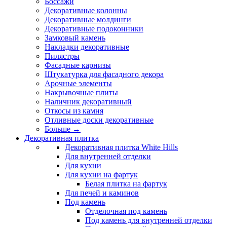
Боссажи
Декоративные колонны
Декоративные молдинги
Декоративные подоконники
Замковый камень
Накладки декоративные
Пилястры
Фасадные карнизы
Штукатурка для фасадного декора
Арочные элементы
Накрывочные плиты
Наличник декоративный
Откосы из камня
Отливные доски декоративные
Больше
→
Декоративная плитка
Декоративная плитка White Hills
Для внутренней отделки
Для кухни
Для кухни на фартук
Белая плитка на фартук
Для печей и каминов
Под камень
Отделочная под камень
Под камень для внутренней отделки