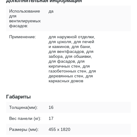
Дополнительная информация
Использование
да
для
вентилируемых
фасадов:
Применение:
для наружной отделки,
для цоколя, для печей
и каминов, для бани,
для вентфасадов, для
забора, для обшивки,
для фасадов, для
кирпичных стен, для
газобетонных стен, для
деревянных стен, для
каркасных домов
Габариты
Толщина(мм):
16
Вес панели (кг):
17
Размеры (мм):
455 х 1820