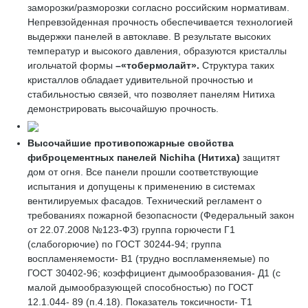
заморозки/разморозки согласно российским нормативам.
Непревзойденная прочность обеспечивается технологией
выдержки панелей в автоклаве. В результате высоких
температур и высокого давления, образуются кристаллы
игольчатой формы
–«
тобермолайт»
.
Структура таких
кристаллов обладает удивительной прочностью и
стабильностью связей, что позволяет панелям Нитиха
демонстрировать высочайшую прочность.
Высочайшие противопожарные свойства
фиброцементных панелей
Nichiha
(Нитиха)
защитят
дом от огня. Все панели прошли соответствующие
испытания и допущены к применению в системах
вентилируемых фасадов. Технический регламент о
требованиях пожарной безопасности (Федеральный закон
от 22.07.2008 №123-ФЗ) группа горючести Г1
(слабогорючие) по ГОСТ 30244-94; группа
воспламеняемости- В1 (трудно воспламеняемые) по
ГОСТ 30402-96; коэффициент дымообразования- Д1 (с
малой дымообразующей способностью) по ГОСТ
12.1.044- 89 (п.4.18). Показатель токсичности- Т1