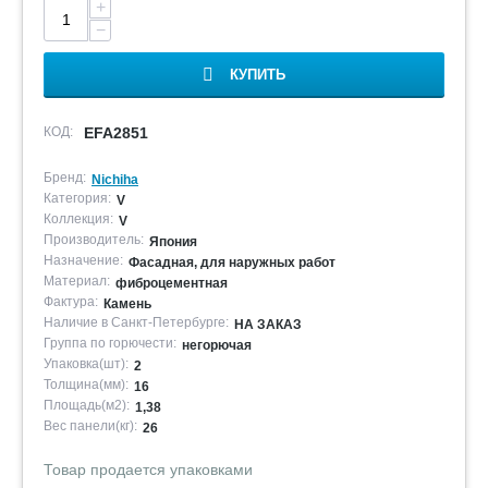
+
−
КУПИТЬ
КОД:
EFA2851
Бренд:
Nichiha
Категория:
V
Коллекция:
V
Производитель:
Япония
Назначение:
Фасадная, для наружных работ
Материал:
фиброцементная
Фактура:
Камень
Наличие в Санкт-Петербурге:
НА ЗАКАЗ
Группа по горючести:
негорючая
Упаковка(шт):
2
Толщина(мм):
16
Площадь(м2):
1,38
Вес панели(кг):
26
Товар продается упаковками