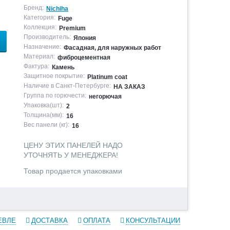
Бренд:
Nichiha
Категория:
Fuge
Коллекция:
Premium
Производитель:
Япония
Назначение:
Фасадная, для наружных работ
Материал:
фиброцементная
Фактура:
Камень
Защитное покрытие:
Platinum coat
Наличие в Санкт-Петербурге:
НА ЗАКАЗ
Группа по горючести:
негорючая
Упаковка(шт):
2
Толщина(мм):
16
Вес панели (кг):
16
ЦЕНУ ЭТИХ ПАНЕЛЕЙ НАДО
УТОЧНЯТЬ У МЕНЕДЖЕРА!
Товар продается упаковками
ЕВЛЕ
ДОСТАВКА
ОПЛАТА
КОНСУЛЬТАЦИИ