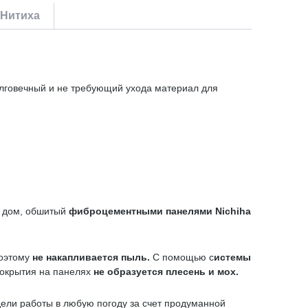
 Нитиха
Долговечный и не требующий ухода материал для
й дом, обшитый
фиброцементными панелями
Nichiha
поэтому
не накапливается пыль.
С помощью с
истемы
покрытия на панелях
не образуется плесень и мох.
дели работы в любую погоду за счет продуманной