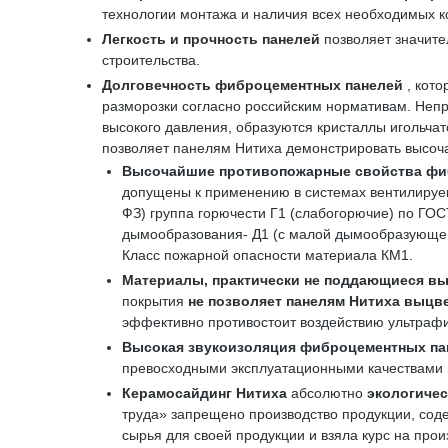
технологии монтажа и наличия всех необходимых 
Легкость и прочность панелей
позволяет значите
строительства.
Долговечность фиброцементных панелей
, кот
разморозки согласно российским нормативам. Непр
высокого давления, образуются кристаллы игольч
позволяет панелям Нитиха демонстрировать высоч
Высочайшие противопожарные свойства
фи
допущены к применению в системах вентилируем
ФЗ) группа горючести Г1 (слабогорючие) по ГО
дымообразования- Д1 (с малой дымообразующей с
Класс пожарной опасности материала КМ1.
Материалы, практически не поддающиеся в
покрытия
не позволяет
панелям
Нитиха
выцве
эффективно противостоит воздействию ультрафи
Высокая звукоизоляция
фиброцементных па
превосходными эксплуатационными качествами в
Керамосайдинг Нитиха
абсолютно
экологичес
труда» запрещено производство продукции, соде
сырья для своей продукции и взяла курс на про