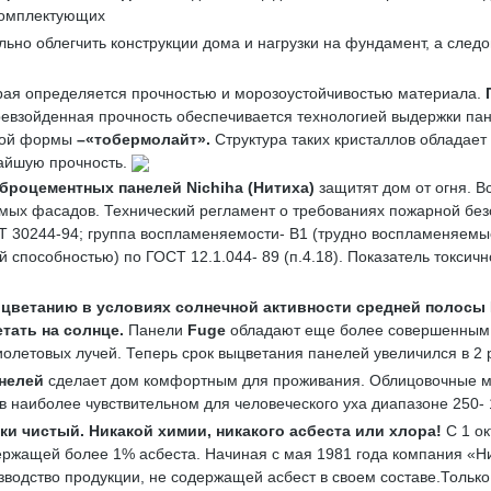
комплектующих
льно облегчить конструкции дома и нагрузки на фундамент, а след
орая определяется прочностью и морозоустойчивостью материала.
евзойденная прочность обеспечивается технологией выдержки пане
атой формы
–«
тобермолайт»
.
Структура таких кристаллов обладает
айшую прочность.
броцементных панелей
Nichiha
(Нитиха)
защитят дом от огня. 
ых фасадов. Технический регламент о требованиях пожарной без
СТ 30244-94; группа воспламеняемости- В1 (трудно воспламеняем
пособностью) по ГОСТ 12.1.044- 89 (п.4.18). Показатель токсично
ыцветанию
в условиях солнечной активности средней полосы
тать на солнце.
Панели
Fuge
обладают еще более совершенным 
олетовых лучей. Теперь срок выцветания панелей увеличился в 2 
нелей
сделает дом комфортным для проживания. Облицовочные м
 наиболее чувствительном для человеческого уха диапазоне 250- 
ки чистый
. Никакой химии, никакого асбеста или хлора!
С 1 о
ржащей более 1% асбеста. Начиная с мая 1981 года компания «Ни
изводство продукции, не содержащей асбест в своем составе.Тольк