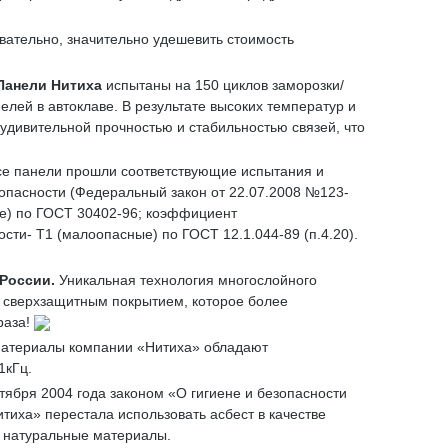
овательно, значительно удешевить стоимость
Панели Нитиха
испытаны на 150 циклов заморозки/
лей в автоклаве. В результате высоких температур и
 удивительной прочностью и стабильностью связей, что
Все панели прошли соответствующие испытания и
опасности (Федеральный закон от 22.07.2008 №123-
ые) по ГОСТ 30402-96; коэффициент
сти- Т1 (малоопасные) по ГОСТ 12.1.044-89 (п.4.20).
 России.
Уникальная технология многослойного
сверхзащитным покрытием, которое более
раза!
атериалы компании «Нитиха» обладают
1кГц.
ктября 2004 года законом «О гигиене и безопасности
тиха» перестала использовать асбест в качестве
о натуральные материалы.