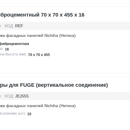
броцементный 70 х 70 х 455 х 16
КОД:
REF
жа фасадных панелей Nichiha (Нитиха)
фиброцементная
):
16
на Высота (мм):
70 х 70 х 455
ры для FUGE (вертикальное соединение)
КОД:
JEJ555
жа фасадных панелей Nichiha (Нитиха)
в упаковке (шт):
10