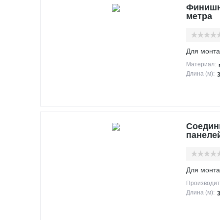
Финишн
метра
Для монта
Материал:
Длина (м):
Соедин
панеле
Для монта
Производит
Длина (м):