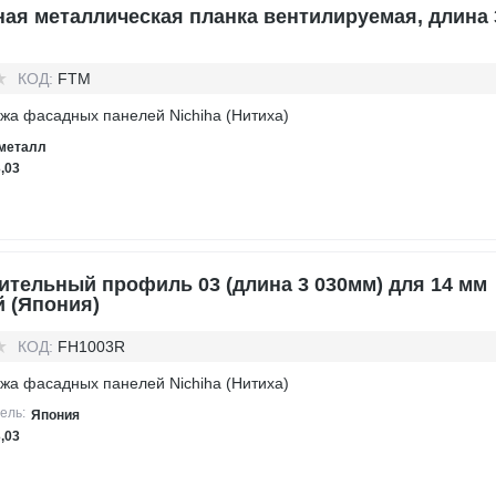
ая металлическая планка вентилируемая, длина 
КОД:
FTM
жа фасадных панелей Nichiha (Нитиха)
металл
3,03
ительный профиль 03 (длина 3 030мм) для 14 мм
й (Япония)
КОД:
FH1003R
жа фасадных панелей Nichiha (Нитиха)
ель:
Япония
3,03