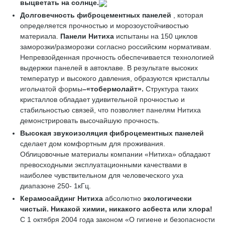
выцветать на солнце.
Долговечность фиброцементных панелей
, которая
определяется прочностью и морозоустойчивостью
материала.
Панели Нитиха
испытаны на 150 циклов
заморозки/разморозки согласно российским нормативам.
Непревзойденная прочность обеспечивается технологией
выдержки панелей в автоклаве. В результате высоких
температур и высокого давления, образуются кристаллы
игольчатой формы
–«
тобермолайт»
.
Структура таких
кристаллов обладает удивительной прочностью и
стабильностью связей, что позволяет панелям Нитиха
демонстрировать высочайшую прочность.
Высокая звукоизоляция
фиброцементных панелей
сделает дом комфортным для проживания.
Облицовочные материалы компании «Нитиха» обладают
превосходными эксплуатационными качествами в
наиболее чувствительном для человеческого уха
диапазоне 250- 1кГц.
Керамосайдинг Нитиха
абсолютно
экологически
чистый
. Никакой химии, никакого асбеста или хлора!
С 1 октября 2004 года законом «О гигиене и безопасности