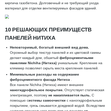
кирпича газобетона. Долговечный и не требующий ухода
материал для отделки вентилируемых фасадов зданий.
10 РЕШАЮЩИХ ПРЕИМУЩЕСТВ
ПАНЕЛЕЙ НИТИХА
Неповторимый, богатый внешний вид дома.
Огромный выбор текстур панелей и их цветовой гаммы
делает каждый дом, обшитый
фиброцементными
панелями
Nichiha
(Нитиха)
уникальным. Крепление на
кляммер позволяет скрыть места крепления панелей.
Минимальные расходы на содержание
фиброцементного фасада Нитиха
.
Все панели Nichiha (Нитиха) имеют внешнее
наногидрофильное покрытие.
Отсутствует статическая
электризация, поэтому
не накапливается пыль.
С
помощью с
истемы самоочистки
с наногидрофильным
покрытием, грязь смывается дождевой водой. Вследствие
наличия специального покрытия на панелях
не