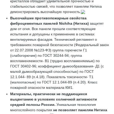
кристаллов обладает удивительной прочностью и
стабильностью связей, что позволяет панелям Нитиха
демонстрировать высочайшую прочность.
Высочайшие противопожарные свойства
фиброцементных панелей
Nichiha
(Нитиха)
защитят
дом от огня. Все панели прошли соответствующие
испытания и допущены к применению в системах
вентилируемых фасадов. Технический регламент о
требованиях пожарной безопасности (Федеральный закон
от 22.07.2008 №123-ФЗ) группа горючести Г1
(слабогорючие) по ГОСТ 30244-94; группа
воспламеняемости- В1 (трудно воспламеняемые) по
ГОСТ 30402-96; коэффициент дымообразования- Д1 (с
малой дымообразующей способностью) по ГОСТ
12.1.044- 89 (п.4.18). Показатель токсичности- Т1
(малоопасные) по ГОСТ 12.1.044-89 (п.4.20). Класс
пожарной опасности материала КМ1.
Материалы, практически не поддающиеся
выцветанию
в условиях солнечной активности
средней полосы России.
Уникальная технология
многослойного покрытия
не позволяет
панелям
Нитиха