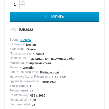
+
−
КУПИТЬ
КОД:
EJB3622
Бренд:
Nichiha
Категория:
Design
Коллекция:
Operia
Производитель:
Япония
Назначение:
Фасадная, для наружных работ
Материал:
фиброцементная
Фактура:
Дизайн
Защитное покрытие:
Platinum coat
Наличие в Санкт-Петербурге:
НА ЗАКАЗ
Группа по горючести:
негорючая
Упаковка(шт):
2
Толщина(мм):
16
Размеры(мм):
455 х 3030
Площадь(м2):
1,38
Вес панели(кг):
26