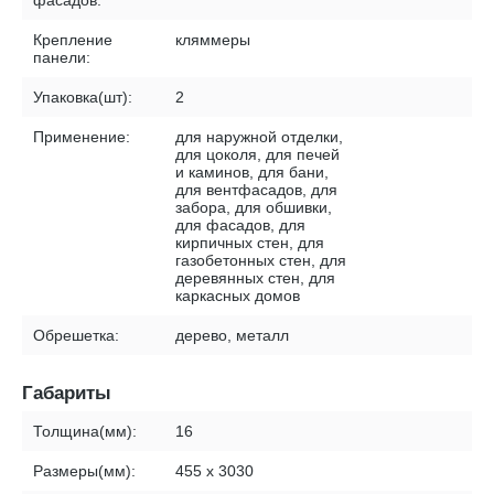
фасадов:
Крепление
кляммеры
панели:
Упаковка(шт):
2
Применение:
для наружной отделки,
для цоколя, для печей
и каминов, для бани,
для вентфасадов, для
забора, для обшивки,
для фасадов, для
кирпичных стен, для
газобетонных стен, для
деревянных стен, для
каркасных домов
Обрешетка:
дерево, металл
Габариты
Толщина(мм):
16
Размеры(мм):
455 х 3030