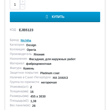
+
−
КУПИТЬ
КОД:
EJB5123
Бренд:
Nichiha
Категория:
Design
Коллекция:
Operia
Производитель:
Япония
Назначение:
Фасадная, для наружных работ
Материал:
фиброцементная
Фактура:
Камень
Защитное покрытие:
Platinum coat
Наличие в Санкт-Петербурге:
НА ЗАКАЗ
Группа по горючести:
негорючая
Упаковка(шт):
2
Толщина(мм):
16
Размеры(мм):
455 х 3030
Площадь(м2):
1,38
Вес панели(кг):
26