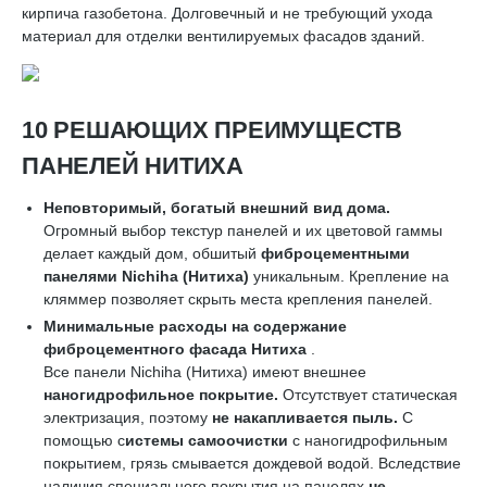
кирпича газобетона. Долговечный и не требующий ухода
материал для отделки вентилируемых фасадов зданий.
10 РЕШАЮЩИХ ПРЕИМУЩЕСТВ
ПАНЕЛЕЙ НИТИХА
Неповторимый, богатый внешний вид дома.
Огромный выбор текстур панелей и их цветовой гаммы
делает каждый дом, обшитый
фиброцементными
панелями
Nichiha
(Нитиха)
уникальным. Крепление на
кляммер позволяет скрыть места крепления панелей.
Минимальные расходы на содержание
фиброцементного фасада Нитиха
.
Все панели Nichiha (Нитиха) имеют внешнее
наногидрофильное покрытие.
Отсутствует статическая
электризация, поэтому
не накапливается пыль.
С
помощью с
истемы самоочистки
с наногидрофильным
покрытием, грязь смывается дождевой водой. Вследствие
наличия специального покрытия на панелях
не