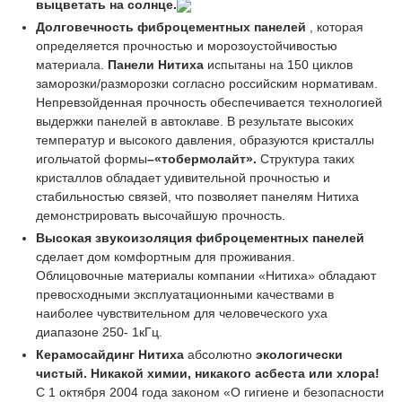
выцветать на солнце.
Долговечность фиброцементных панелей
, которая
определяется прочностью и морозоустойчивостью
материала.
Панели Нитиха
испытаны на 150 циклов
заморозки/разморозки согласно российским нормативам.
Непревзойденная прочность обеспечивается технологией
выдержки панелей в автоклаве. В результате высоких
температур и высокого давления, образуются кристаллы
игольчатой формы
–«
тобермолайт»
.
Структура таких
кристаллов обладает удивительной прочностью и
стабильностью связей, что позволяет панелям Нитиха
демонстрировать высочайшую прочность.
Высокая звукоизоляция
фиброцементных панелей
сделает дом комфортным для проживания.
Облицовочные материалы компании «Нитиха» обладают
превосходными эксплуатационными качествами в
наиболее чувствительном для человеческого уха
диапазоне 250- 1кГц.
Керамосайдинг Нитиха
абсолютно
экологически
чистый
. Никакой химии, никакого асбеста или хлора!
С 1 октября 2004 года законом «О гигиене и безопасности