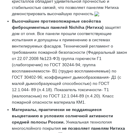
кристаллов обладает удивительной прочностью и
стабильностью связей, что позволяет панелям Нитиха
демонстрировать высочайшую прочность.
Высочайшие противопожарные свойства
фиброцементных панелей
Nichiha
(Нитиха)
защитят
дом от огня. Все панели прошли соответствующие
испытания и допущены к применению в системах
вентилируемых фасадов. Технический регламент о
требованиях пожарной безопасности (Федеральный закон
от 22.07.2008 №123-ФЗ) группа горючести Г1
(слабогорючие) по ГОСТ 30244-94; группа
воспламеняемости- В1 (трудно воспламеняемые) по
ГОСТ 30402-96; коэффициент дымообразования- Д1 (с
малой дымообразующей способностью) по ГОСТ
12.1.044- 89 (п.4.18). Показатель токсичности- Т1
(малоопасные) по ГОСТ 12.1.044-89 (п.4.20). Класс
пожарной опасности материала КМ1.
Материалы, практически не поддающиеся
выцветанию
в условиях солнечной активности
средней полосы России.
Уникальная технология
многослойного покрытия
не позволяет
панелям
Нитиха