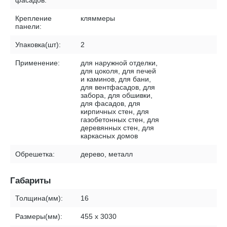
фасадов:
Крепление
кляммеры
панели:
Упаковка(шт):
2
Применение:
для наружной отделки,
для цоколя, для печей
и каминов, для бани,
для вентфасадов, для
забора, для обшивки,
для фасадов, для
кирпичных стен, для
газобетонных стен, для
деревянных стен, для
каркасных домов
Обрешетка:
дерево, металл
Габариты
Толщина(мм):
16
Размеры(мм):
455 х 3030