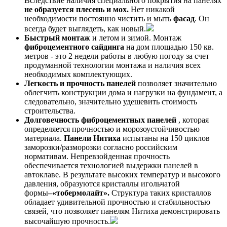
Вследствие наличия специального покрытия на панелях
не образуется плесень и мох.
Нет никакой
необходимости постоянно чистить и мыть
фасад
. Он
всегда будет выглядеть, как новый.
Быстрый монтаж
и летом и зимой. Монтаж
фиброцементного сайдинга
на дом площадью 150 кв.
метров - это 2 недели работы в любую погоду за счет
продуманной технологии монтажа и наличия всех
необходимых комплектующих.
Легкость и прочность панелей
позволяет значительно
облегчить конструкции дома и нагрузки на фундамент, а
следовательно, значительно удешевить стоимость
строительства.
Долговечность фиброцементных панелей
, которая
определяется прочностью и морозоустойчивостью
материала.
Панели Нитиха
испытаны на 150 циклов
заморозки/разморозки согласно российским
нормативам. Непревзойденная прочность
обеспечивается технологией выдержки панелей в
автоклаве. В результате высоких температур и высокого
давления, образуются кристаллы игольчатой
формы
–«
тобермолайт»
.
Структура таких кристаллов
обладает удивительной прочностью и стабильностью
связей, что позволяет панелям Нитиха демонстрировать
высочайшую прочность.