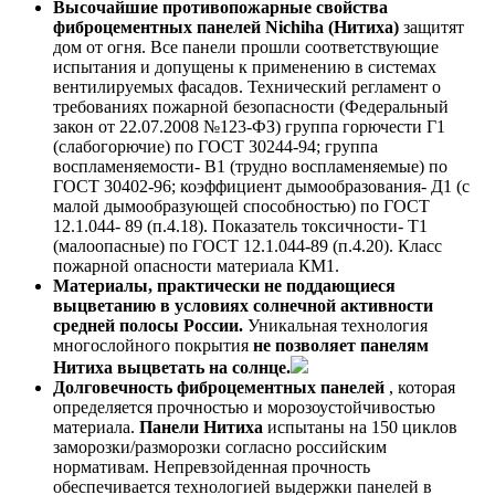
Высочайшие противопожарные свойства
фиброцементных панелей
Nichiha
(Нитиха)
защитят
дом от огня. Все панели прошли соответствующие
испытания и допущены к применению в системах
вентилируемых фасадов. Технический регламент о
требованиях пожарной безопасности (Федеральный
закон от 22.07.2008 №123-ФЗ) группа горючести Г1
(слабогорючие) по ГОСТ 30244-94; группа
воспламеняемости- В1 (трудно воспламеняемые) по
ГОСТ 30402-96; коэффициент дымообразования- Д1 (с
малой дымообразующей способностью) по ГОСТ
12.1.044- 89 (п.4.18). Показатель токсичности- Т1
(малоопасные) по ГОСТ 12.1.044-89 (п.4.20). Класс
пожарной опасности материала КМ1.
Материалы, практически не поддающиеся
выцветанию
в условиях солнечной активности
средней полосы России.
Уникальная технология
многослойного покрытия
не позволяет
панелям
Нитиха
выцветать на солнце.
Долговечность фиброцементных панелей
, которая
определяется прочностью и морозоустойчивостью
материала.
Панели Нитиха
испытаны на 150 циклов
заморозки/разморозки согласно российским
нормативам. Непревзойденная прочность
обеспечивается технологией выдержки панелей в