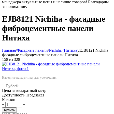
менеджера актуальные цены и наличие товаров! Благодарим
за понимание.
EJB8121 Nichiha - фасадные
фиброцементные панели
Нитиха
Главная
/
Фасадные панели
/
Nichiha (Нитиха)
/
EJB8121 Nichiha -
фасадные фиброцементные панели Нитиха
158
из
328
Наведите на картинку для увеличения
1
Рублей
Цена за квадратный метр
Доступность:
Предзаказ
Кол-во:
+
−
Купить