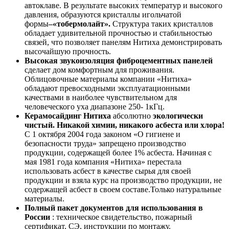
автоклаве. В результате высоких температур и высокого
давления, образуются кристаллы игольчатой
формы
–«
тобермолайт»
.
Структура таких кристаллов
обладает удивительной прочностью и стабильностью
связей, что позволяет панелям Нитиха демонстрировать
высочайшую прочность.
Высокая звукоизоляция
фиброцементных панелей
сделает дом комфортным для проживания.
Облицовочные материалы компании «Нитиха»
обладают превосходными эксплуатационными
качествами в наиболее чувствительном для
человеческого уха диапазоне 250- 1кГц.
Керамосайдинг Нитиха
абсолютно
экологически
чистый
. Никакой химии, никакого асбеста или хлора!
С 1 октября 2004 года законом «О гигиене и
безопасности труда» запрещено производство
продукции, содержащей более 1% асбеста. Начиная с
мая 1981 года компания «Нитиха» перестала
использовать асбест в качестве сырья для своей
продукции и взяла курс на производство продукции, не
содержащей асбест в своем составе.Только натуральные
материалы.
Полный пакет документов для использования в
России
: техническое свидетельство, пожарный
сертификат, СЭ, инструкции по монтажу.