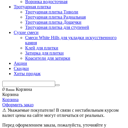
Воронка водосточная
Тротуарная плитка
Тротуарная плитка Тиволи
Тротуарная плитка Радиальная
Тротуарная плитка Дощечки
Тротуарная плитка для ступеней
Сухие смеси
Смеси White Hills для укладки искусственного
камня
Клей для плитки
Затирка для плитки
Красители для затирки
Акции
Скидки
Хиты продаж
0
Корзина
Ваша
Корзина
Корзина
Оформить заказ
⚠ Уважаемые покупатели! В связи с нестабильным курсом
валют цены на сайте могут отличаться от реальных.
Перед оформлением заказа, пожалуйста, уточняйте у