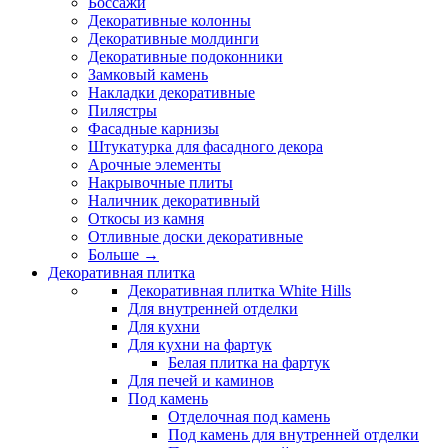
Боссажи
Декоративные колонны
Декоративные молдинги
Декоративные подоконники
Замковый камень
Накладки декоративные
Пилястры
Фасадные карнизы
Штукатурка для фасадного декора
Арочные элементы
Накрывочные плиты
Наличник декоративный
Откосы из камня
Отливные доски декоративные
Больше
→
Декоративная плитка
Декоративная плитка White Hills
Для внутренней отделки
Для кухни
Для кухни на фартук
Белая плитка на фартук
Для печей и каминов
Под камень
Отделочная под камень
Под камень для внутренней отделки