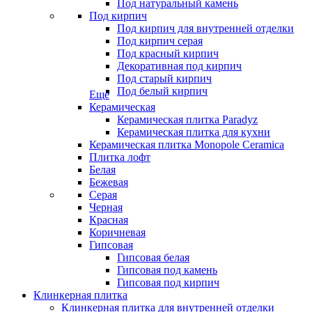
Под натуральный камень
Под кирпич
Под кирпич для внутренней отделки
Под кирпич серая
Под красный кирпич
Декоративная под кирпич
Под старый кирпич
Под белый кирпич
Еще
Керамическая
Керамическая плитка Paradyz
Керамическая плитка для кухни
Керамическая плитка Monopole Ceramica
Плитка лофт
Белая
Бежевая
Серая
Черная
Красная
Коричневая
Гипсовая
Гипсовая белая
Гипсовая под камень
Гипсовая под кирпич
Клинкерная плитка
Клинкерная плитка для внутренней отделки