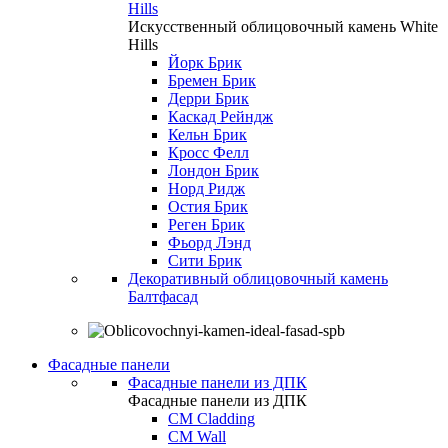
Hills
Искусственный облицовочный камень White
Hills
Йорк Брик
Бремен Брик
Дерри Брик
Каскад Рейндж
Кельн Брик
Кросс Фелл
Лондон Брик
Норд Ридж
Остия Брик
Реген Брик
Фьорд Лэнд
Сити Брик
Декоративный облицовочный камень
Балтфасад
Фасадные панели
Фасадные панели из ДПК
Фасадные панели из ДПК
CM Cladding
CM Wall