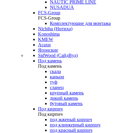
NAUTIC PRIME LINE
NUSADUA
FCS-Group
FCS-Group
Комплектующие для монтажа
Nichiha (Нитиха)
Konoshima
KMEW
Асахи
Японские
SidWood (СайдВуд)
Под камень
Под камень
скала
каньон
туф
сланец
крупный камень
дикий камень
бутовый камень
Под кирпич
Под кирпич
под жженый кирпич
под клинкерный кирпич
под красный кирпич