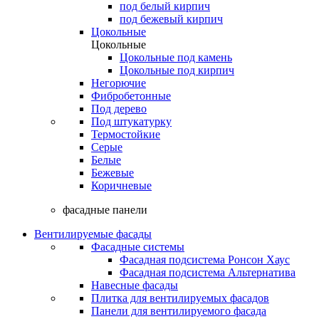
под белый кирпич
под бежевый кирпич
Цокольные
Цокольные
Цокольные под камень
Цокольные под кирпич
Негорючие
Фибробетонные
Под дерево
Под штукатурку
Термостойкие
Серые
Белые
Бежевые
Коричневые
фасадные панели
Вентилируемые фасады
Фасадные системы
Фасадная подсистема Ронсон Хаус
Фасадная подсистема Альтернатива
Навесные фасады
Плитка для вентилируемых фасадов
Панели для вентилируемого фасада