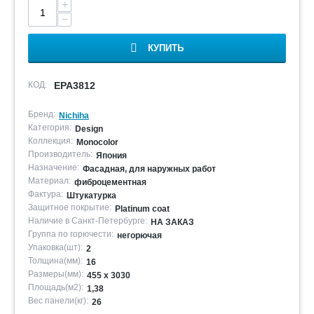
+
−
КУПИТЬ
КОД:
EPA3812
Бренд:
Nichiha
Категория:
Design
Коллекция:
Monocolor
Производитель:
Япония
Назначение:
Фасадная, для наружных работ
Материал:
фиброцементная
Фактура:
Штукатурка
Защитное покрытие:
Platinum coat
Наличие в Санкт-Петербурге:
НА ЗАКАЗ
Группа по горючести:
негорючая
Упаковка(шт):
2
Толщина(мм):
16
Размеры(мм):
455 х 3030
Площадь(м2):
1,38
Вес панели(кг):
26