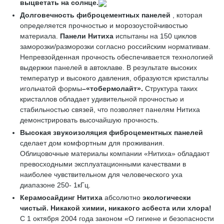
выцветать на солнце.
Долговечность фиброцементных панелей
, которая
определяется прочностью и морозоустойчивостью
материала.
Панели Нитиха
испытаны на 150 циклов
заморозки/разморозки согласно российским нормативам.
Непревзойденная прочность обеспечивается технологией
выдержки панелей в автоклаве. В результате высоких
температур и высокого давления, образуются кристаллы
игольчатой формы
–«
тобермолайт»
.
Структура таких
кристаллов обладает удивительной прочностью и
стабильностью связей, что позволяет панелям Нитиха
демонстрировать высочайшую прочность.
Высокая звукоизоляция
фиброцементных панелей
сделает дом комфортным для проживания.
Облицовочные материалы компании «Нитиха» обладают
превосходными эксплуатационными качествами в
наиболее чувствительном для человеческого уха
диапазоне 250- 1кГц.
Керамосайдинг Нитиха
абсолютно
экологически
чистый
. Никакой химии, никакого асбеста или хлора!
С 1 октября 2004 года законом «О гигиене и безопасности