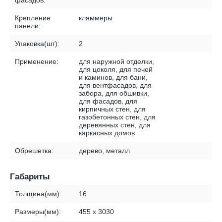
фасадов:
Крепление
кляммеры
панели:
Упаковка(шт):
2
Применение:
для наружной отделки,
для цоколя, для печей
и каминов, для бани,
для вентфасадов, для
забора, для обшивки,
для фасадов, для
кирпичных стен, для
газобетонных стен, для
деревянных стен, для
каркасных домов
Обрешетка:
дерево, металл
Габариты
Толщина(мм):
16
Размеры(мм):
455 х 3030