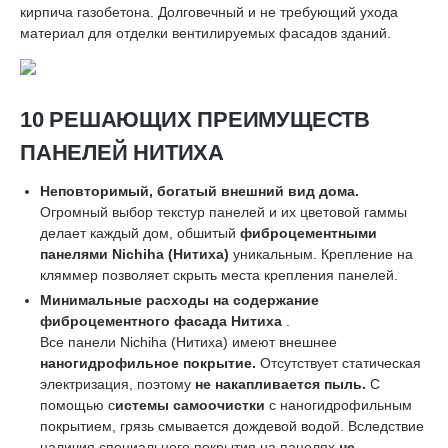
кирпича газобетона. Долговечный и не требующий ухода
материал для отделки вентилируемых фасадов зданий.
10 РЕШАЮЩИХ ПРЕИМУЩЕСТВ
ПАНЕЛЕЙ НИТИХА
Неповторимый, богатый внешний вид дома.
Огромный выбор текстур панелей и их цветовой гаммы
делает каждый дом, обшитый
фиброцементными
панелями
Nichiha
(Нитиха)
уникальным. Крепление на
кляммер позволяет скрыть места крепления панелей.
Минимальные расходы на содержание
фиброцементного фасада Нитиха
.
Все панели Nichiha (Нитиха) имеют внешнее
наногидрофильное покрытие.
Отсутствует статическая
электризация, поэтому
не накапливается пыль.
С
помощью с
истемы самоочистки
с наногидрофильным
покрытием, грязь смывается дождевой водой. Вследствие
наличия специального покрытия на панелях
не