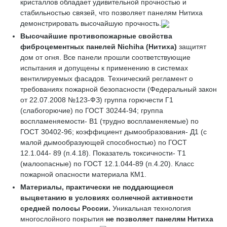
кристаллов обладает удивительной прочностью и
стабильностью связей, что позволяет панелям Нитиха
демонстрировать высочайшую прочность.
Высочайшие противопожарные свойства
фиброцементных панелей
Nichiha
(Нитиха)
защитят
дом от огня. Все панели прошли соответствующие
испытания и допущены к применению в системах
вентилируемых фасадов. Технический регламент о
требованиях пожарной безопасности (Федеральный закон
от 22.07.2008 №123-ФЗ) группа горючести Г1
(слабогорючие) по ГОСТ 30244-94; группа
воспламеняемости- В1 (трудно воспламеняемые) по
ГОСТ 30402-96; коэффициент дымообразования- Д1 (с
малой дымообразующей способностью) по ГОСТ
12.1.044- 89 (п.4.18). Показатель токсичности- Т1
(малоопасные) по ГОСТ 12.1.044-89 (п.4.20). Класс
пожарной опасности материала КМ1.
Материалы, практически не поддающиеся
выцветанию
в условиях солнечной активности
средней полосы России.
Уникальная технология
многослойного покрытия
не позволяет
панелям
Нитиха