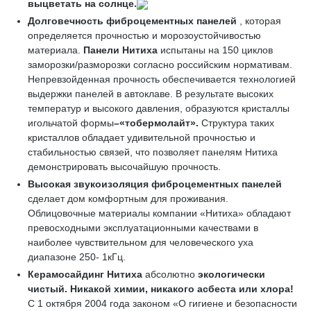
выцветать на солнце.
Долговечность фиброцементных панелей
, которая
определяется прочностью и морозоустойчивостью
материала.
Панели Нитиха
испытаны на 150 циклов
заморозки/разморозки согласно российским нормативам.
Непревзойденная прочность обеспечивается технологией
выдержки панелей в автоклаве. В результате высоких
температур и высокого давления, образуются кристаллы
игольчатой формы
–«
тобермолайт»
.
Структура таких
кристаллов обладает удивительной прочностью и
стабильностью связей, что позволяет панелям Нитиха
демонстрировать высочайшую прочность.
Высокая звукоизоляция
фиброцементных панелей
сделает дом комфортным для проживания.
Облицовочные материалы компании «Нитиха» обладают
превосходными эксплуатационными качествами в
наиболее чувствительном для человеческого уха
диапазоне 250- 1кГц.
Керамосайдинг Нитиха
абсолютно
экологически
чистый
. Никакой химии, никакого асбеста или хлора!
С 1 октября 2004 года законом «О гигиене и безопасности