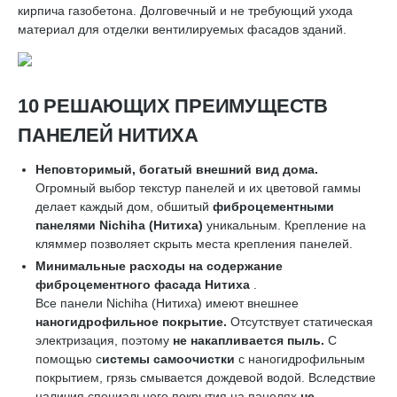
кирпича газобетона. Долговечный и не требующий ухода
материал для отделки вентилируемых фасадов зданий.
10 РЕШАЮЩИХ ПРЕИМУЩЕСТВ
ПАНЕЛЕЙ НИТИХА
Неповторимый, богатый внешний вид дома.
Огромный выбор текстур панелей и их цветовой гаммы
делает каждый дом, обшитый
фиброцементными
панелями
Nichiha
(Нитиха)
уникальным. Крепление на
кляммер позволяет скрыть места крепления панелей.
Минимальные расходы на содержание
фиброцементного фасада Нитиха
.
Все панели Nichiha (Нитиха) имеют внешнее
наногидрофильное покрытие.
Отсутствует статическая
электризация, поэтому
не накапливается пыль.
С
помощью с
истемы самоочистки
с наногидрофильным
покрытием, грязь смывается дождевой водой. Вследствие
наличия специального покрытия на панелях
не