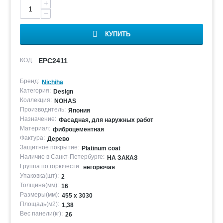
+
−
КУПИТЬ
КОД:
EPC2411
Бренд:
Nichiha
Категория:
Design
Коллекция:
NOHAS
Производитель:
Япония
Назначение:
Фасадная, для наружных работ
Материал:
фиброцементная
Фактура:
Дерево
Защитное покрытие:
Platinum coat
Наличие в Санкт-Петербурге:
НА ЗАКАЗ
Группа по горючести:
негорючая
Упаковка(шт):
2
Толщина(мм):
16
Размеры(мм):
455 х 3030
Площадь(м2):
1,38
Вес панели(кг):
26