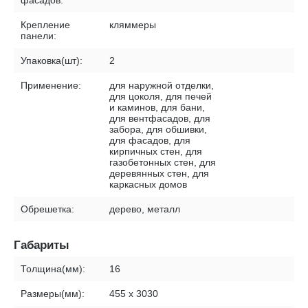
фасадов:
Крепление
кляммеры
панели:
Упаковка(шт):
2
Применение:
для наружной отделки,
для цоколя, для печей
и каминов, для бани,
для вентфасадов, для
забора, для обшивки,
для фасадов, для
кирпичных стен, для
газобетонных стен, для
деревянных стен, для
каркасных домов
Обрешетка:
дерево, металл
Габариты
Толщина(мм):
16
Размеры(мм):
455 х 3030