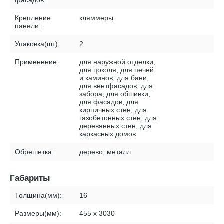
фасадов:
Крепление
кляммеры
панели:
Упаковка(шт):
2
Применение:
для наружной отделки,
для цоколя, для печей
и каминов, для бани,
для вентфасадов, для
забора, для обшивки,
для фасадов, для
кирпичных стен, для
газобетонных стен, для
деревянных стен, для
каркасных домов
Обрешетка:
дерево, металл
Габариты
Толщина(мм):
16
Размеры(мм):
455 х 3030