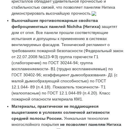
кристаллов обладает удивительной прочностью и
стабильностью связей, что позволяет панелям Нитиха
демонстрировать высочайшую прочность.
Высочайшие противопожарные свойства
фиброцементных панелей
Nichiha
(Нитиха)
защитят
дом от огня. Все панели прошли соответствующие
испытания и допущены к применению в системах
вентилируемых фасадов. Технический регламент о
требованиях пожарной безопасности (Федеральный закон
от 22.07.2008 №123-ФЗ) группа горючести Г1
(слабогорючие) по ГОСТ 30244-94; группа
воспламеняемости- В1 (трудно воспламеняемые) по
ГОСТ 30402-96; коэффициент дымообразования- Д1 (с
малой дымообразующей способностью) по ГОСТ
12.1.044- 89 (п.4.18). Показатель токсичности- Т1
(малоопасные) по ГОСТ 12.1.044-89 (п.4.20). Класс
пожарной опасности материала КМ1.
Материалы, практически не поддающиеся
выцветанию
в условиях солнечной активности
средней полосы России.
Уникальная технология
многослойного покрытия
не позволяет
панелям
Нитиха