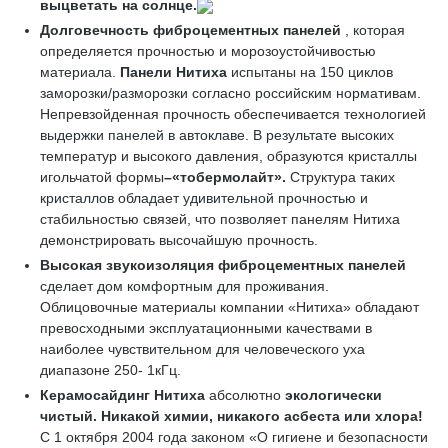
выцветать на солнце.
Долговечность фиброцементных панелей
, которая
определяется прочностью и морозоустойчивостью
материала.
Панели Нитиха
испытаны на 150 циклов
заморозки/разморозки согласно российским нормативам.
Непревзойденная прочность обеспечивается технологией
выдержки панелей в автоклаве. В результате высоких
температур и высокого давления, образуются кристаллы
игольчатой формы
–«
тобермолайт»
.
Структура таких
кристаллов обладает удивительной прочностью и
стабильностью связей, что позволяет панелям Нитиха
демонстрировать высочайшую прочность.
Высокая звукоизоляция
фиброцементных панелей
сделает дом комфортным для проживания.
Облицовочные материалы компании «Нитиха» обладают
превосходными эксплуатационными качествами в
наиболее чувствительном для человеческого уха
диапазоне 250- 1кГц.
Керамосайдинг Нитиха
абсолютно
экологически
чистый
. Никакой химии, никакого асбеста или хлора!
С 1 октября 2004 года законом «О гигиене и безопасности