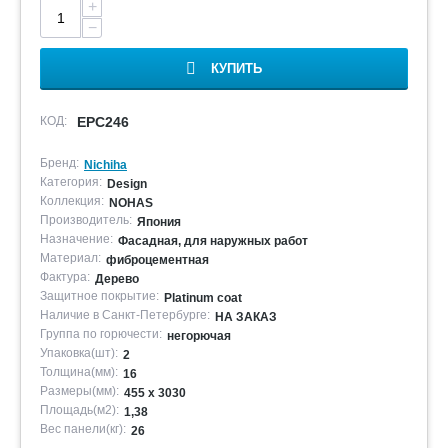
+
−
КУПИТЬ
КОД:
EPC246
Бренд:
Nichiha
Категория:
Design
Коллекция:
NOHAS
Производитель:
Япония
Назначение:
Фасадная, для наружных работ
Материал:
фиброцементная
Фактура:
Дерево
Защитное покрытие:
Platinum coat
Наличие в Санкт-Петербурге:
НА ЗАКАЗ
Группа по горючести:
негорючая
Упаковка(шт):
2
Толщина(мм):
16
Размеры(мм):
455 х 3030
Площадь(м2):
1,38
Вес панели(кг):
26