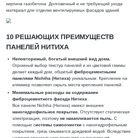
кирпича газобетона. Долговечный и не требующий ухода
материал для отделки вентилируемых фасадов зданий.
10 РЕШАЮЩИХ ПРЕИМУЩЕСТВ
ПАНЕЛЕЙ НИТИХА
Неповторимый, богатый внешний вид дома.
Огромный выбор текстур панелей и их цветовой гаммы
делает каждый дом, обшитый
фиброцементными
панелями
Nichiha
(Нитиха)
уникальным. Крепление на
кляммер позволяет скрыть места крепления панелей.
Минимальные расходы на содержание
фиброцементного фасада Нитиха
.
Все панели Nichiha (Нитиха) имеют внешнее
наногидрофильное покрытие.
Отсутствует статическая
электризация, поэтому
не накапливается пыль.
С
помощью с
истемы самоочистки
с наногидрофильным
покрытием, грязь смывается дождевой водой. Вследствие
наличия специального покрытия на панелях
не