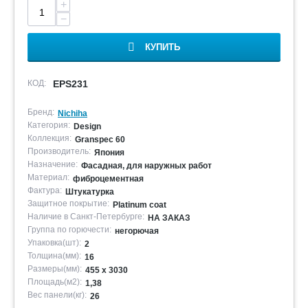
+
−
КУПИТЬ
КОД:
EPS231
Бренд:
Nichiha
Категория:
Design
Коллекция:
Granspec 60
Производитель:
Япония
Назначение:
Фасадная, для наружных работ
Материал:
фиброцементная
Фактура:
Штукатурка
Защитное покрытие:
Platinum coat
Наличие в Санкт-Петербурге:
НА ЗАКАЗ
Группа по горючести:
негорючая
Упаковка(шт):
2
Толщина(мм):
16
Размеры(мм):
455 х 3030
Площадь(м2):
1,38
Вес панели(кг):
26