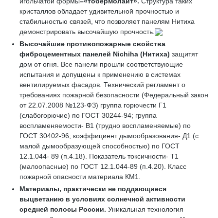
игольчатой формы
–«
тобермолайт»
.
Структура таких
кристаллов обладает удивительной прочностью и
стабильностью связей, что позволяет панелям Нитиха
демонстрировать высочайшую прочность.
Высочайшие противопожарные свойства
фиброцементных панелей
Nichiha
(Нитиха)
защитят
дом от огня. Все панели прошли соответствующие
испытания и допущены к применению в системах
вентилируемых фасадов. Технический регламент о
требованиях пожарной безопасности (Федеральный закон
от 22.07.2008 №123-ФЗ) группа горючести Г1
(слабогорючие) по ГОСТ 30244-94; группа
воспламеняемости- В1 (трудно воспламеняемые) по
ГОСТ 30402-96; коэффициент дымообразования- Д1 (с
малой дымообразующей способностью) по ГОСТ
12.1.044- 89 (п.4.18). Показатель токсичности- Т1
(малоопасные) по ГОСТ 12.1.044-89 (п.4.20). Класс
пожарной опасности материала КМ1.
Материалы, практически не поддающиеся
выцветанию
в условиях солнечной активности
средней полосы России.
Уникальная технология