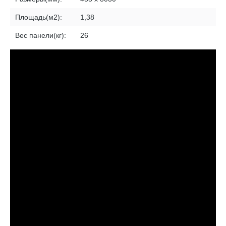
Площадь(м2):
1,38
Вес панели(кг):
26