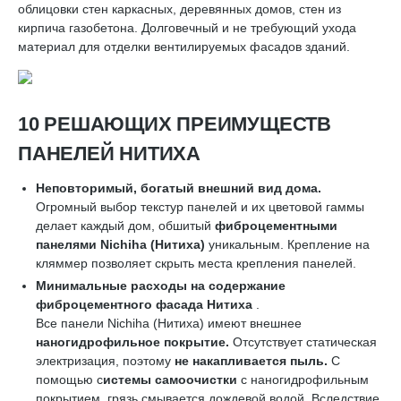
облицовки стен каркасных, деревянных домов, стен из
кирпича газобетона. Долговечный и не требующий ухода
материал для отделки вентилируемых фасадов зданий.
10 РЕШАЮЩИХ ПРЕИМУЩЕСТВ
ПАНЕЛЕЙ НИТИХА
Неповторимый, богатый внешний вид дома.
Огромный выбор текстур панелей и их цветовой гаммы
делает каждый дом, обшитый
фиброцементными
панелями
Nichiha
(Нитиха)
уникальным. Крепление на
кляммер позволяет скрыть места крепления панелей.
Минимальные расходы на содержание
фиброцементного фасада Нитиха
.
Все панели Nichiha (Нитиха) имеют внешнее
наногидрофильное покрытие.
Отсутствует статическая
электризация, поэтому
не накапливается пыль.
С
помощью с
истемы самоочистки
с наногидрофильным
покрытием, грязь смывается дождевой водой. Вследствие