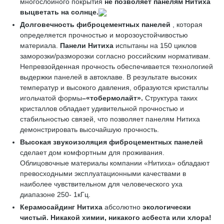
многослойного покрытия
не позволяет
панелям
Нитиха
выцветать на солнце.
Долговечность фиброцементных панелей
, которая
определяется прочностью и морозоустойчивостью
материала.
Панели Нитиха
испытаны на 150 циклов
заморозки/разморозки согласно российским нормативам.
Непревзойденная прочность обеспечивается технологией
выдержки панелей в автоклаве. В результате высоких
температур и высокого давления, образуются кристаллы
игольчатой формы
–«
тобермолайт»
.
Структура таких
кристаллов обладает удивительной прочностью и
стабильностью связей, что позволяет панелям Нитиха
демонстрировать высочайшую прочность.
Высокая звукоизоляция
фиброцементных панелей
сделает дом комфортным для проживания.
Облицовочные материалы компании «Нитиха» обладают
превосходными эксплуатационными качествами в
наиболее чувствительном для человеческого уха
диапазоне 250- 1кГц.
Керамосайдинг Нитиха
абсолютно
экологически
чистый
. Никакой химии, никакого асбеста или хлора!