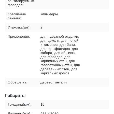
вентилируемых
фасадов:
Крепление
кляммеры
панели:
Упаковка(шт):
2
Применение:
для наружной отделки,
для цоколя, для печей
и каминов, для бани,
для вентфасадов, для
забора, для обшивки,
для фасадов, для
кирпичных стен, для
газобетонных стен, для
деревянных стен, для
каркасных домов
Обрешетка:
дерево, металл
Габариты
Толщина(мм):
16
Размеры(мм):
455 х 3030