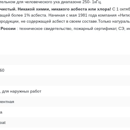
ельном для человеческого уха диапазоне 250- 1кГц.
 чистый
. Никакой химии, никакого асбеста или хлора!
С 1 октя
ащей более 1% асбеста. Начиная с мая 1981 года компания «Нитих
 продукции, не содержащей асбест в своем составе.Только натурал
в России
: техническое свидетельство, пожарный сертификат, СЭ, и
 60
, для наружных работ
ентная
ка
oat