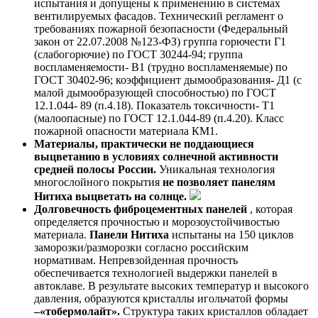
испытания и допущены к применению в системах
вентилируемых фасадов. Технический регламент о
требованиях пожарной безопасности (Федеральный
закон от 22.07.2008 №123-ФЗ) группа горючести Г1
(слабогорючие) по ГОСТ 30244-94; группа
воспламеняемости- В1 (трудно воспламеняемые) по
ГОСТ 30402-96; коэффициент дымообразования- Д1 (с
малой дымообразующей способностью) по ГОСТ
12.1.044- 89 (п.4.18). Показатель токсичности- Т1
(малоопасные) по ГОСТ 12.1.044-89 (п.4.20). Класс
пожарной опасности материала КМ1.
Материалы, практически не поддающиеся
выцветанию
в условиях солнечной активности
средней полосы России.
Уникальная технология
многослойного покрытия
не позволяет
панелям
Нитиха
выцветать на солнце.
Долговечность фиброцементных панелей
, которая
определяется прочностью и морозоустойчивостью
материала.
Панели Нитиха
испытаны на 150 циклов
заморозки/разморозки согласно российским
нормативам. Непревзойденная прочность
обеспечивается технологией выдержки панелей в
автоклаве. В результате высоких температур и высокого
давления, образуются кристаллы игольчатой формы
–«
тобермолайт»
.
Структура таких кристаллов обладает