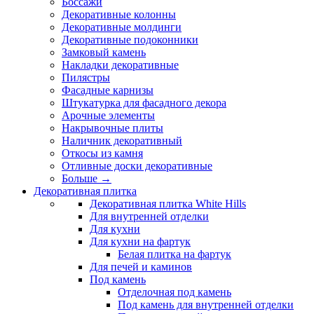
Боссажи
Декоративные колонны
Декоративные молдинги
Декоративные подоконники
Замковый камень
Накладки декоративные
Пилястры
Фасадные карнизы
Штукатурка для фасадного декора
Арочные элементы
Накрывочные плиты
Наличник декоративный
Откосы из камня
Отливные доски декоративные
Больше
→
Декоративная плитка
Декоративная плитка White Hills
Для внутренней отделки
Для кухни
Для кухни на фартук
Белая плитка на фартук
Для печей и каминов
Под камень
Отделочная под камень
Под камень для внутренней отделки