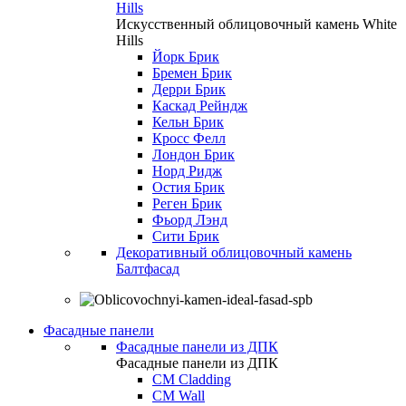
Hills
Искусственный облицовочный камень White
Hills
Йорк Брик
Бремен Брик
Дерри Брик
Каскад Рейндж
Кельн Брик
Кросс Фелл
Лондон Брик
Норд Ридж
Остия Брик
Реген Брик
Фьорд Лэнд
Сити Брик
Декоративный облицовочный камень
Балтфасад
Фасадные панели
Фасадные панели из ДПК
Фасадные панели из ДПК
CM Cladding
CM Wall