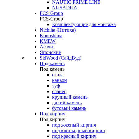
NAUTIC PRIME LINE
NUSADUA
FCS-Group
FCS-Group
Комплектующие для монтажа
Nichiha (Нитиха)
Konoshima
KMEW
Асахи
Японские
SidWood (СайдВуд)
Под камень
Под камень
скала
каньон
туф
сланец
крупный камень
дикий камень
бутовый камень
Под кирпич
Под кирпич
под жженый кирпич
под клинкерный кирпич
под красный кирпич