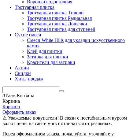
Воронка водосточная
Тротуарная плитка
Тротуарная плитка Тиволи
Тротуарная плитка Радиальная
Тротуарная плитка Дощечки
Тротуарная плитка для ступеней
Сухие смеси
Смеси White Hills для укладки искусственного
камня
Клей для плитки
Затирка для плитки
Красители для затирки
Акции
Скидки
Хиты продаж
0
Корзина
Ваша
Корзина
Корзина
Оформить заказ
⚠ Уважаемые покупатели! В связи с нестабильным курсом
валют цены на сайте могут отличаться от реальных.
Перед оформлением заказа, пожалуйста, уточняйте у