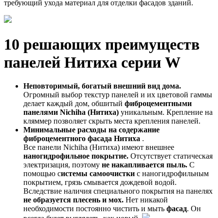
требующий ухода материал для отделки фасадов зданий.
10 решающих преимуществ
панелей Нитиха серии W
Неповторимый, богатый внешний вид дома.
Огромный выбор текстур панелей и их цветовой гаммы
делает каждый дом, обшитый
фиброцементными
панелями
Nichiha
(Нитиха)
уникальным. Крепление на
кляммер позволяет скрыть места крепления панелей.
Минимальные расходы на содержание
фиброцементного фасада Нитиха
.
Все панели Nichiha (Нитиха) имеют внешнее
наногидрофильное покрытие.
Отсутствует статическая
электризация, поэтому
не накапливается пыль.
С
помощью с
истемы самоочистки
с наногидрофильным
покрытием, грязь смывается дождевой водой.
Вследствие наличия специального покрытия на панелях
не образуется плесень и мох.
Нет никакой
необходимости постоянно чистить и мыть
фасад
. Он