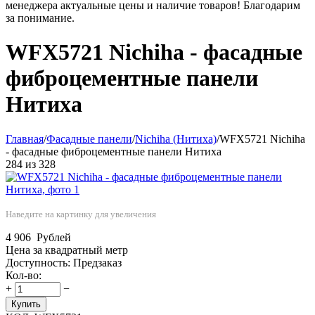
менеджера актуальные цены и наличие товаров! Благодарим
за понимание.
WFX5721 Nichiha - фасадные
фиброцементные панели
Нитиха
Главная
/
Фасадные панели
/
Nichiha (Нитиха)
/
WFX5721 Nichiha
- фасадные фиброцементные панели Нитиха
284
из
328
Наведите на картинку для увеличения
4 906
Рублей
Цена за квадратный метр
Доступность:
Предзаказ
Кол-во:
+
−
Купить