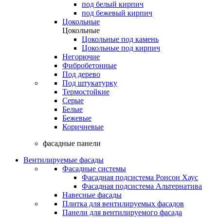
под белый кирпич
под бежевый кирпич
Цокольные
Цокольные
Цокольные под камень
Цокольные под кирпич
Негорючие
Фибробетонные
Под дерево
Под штукатурку
Термостойкие
Серые
Белые
Бежевые
Коричневые
фасадные панели
Вентилируемые фасады
Фасадные системы
Фасадная подсистема Ронсон Хаус
Фасадная подсистема Альтернатива
Навесные фасады
Плитка для вентилируемых фасадов
Панели для вентилируемого фасада