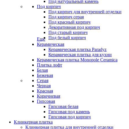
Под натуральный камень
Под кирпич
Под кирпич для внутренней отделки
Под кирпич серая
Под красный кирпич
Декоративная под кирпич
Под старый кирпич
Под белый кирпич
Еще
Керамическая
Керамическая плитка Paradyz
Керамическая плитка для кухни
Керамическая плитка Monopole Ceramica
Плитка лофт
Белая
Бежевая
Серая
Черная
Красная
Коричневая
Гипсовая
Гипсовая белая
Гипсовая под камень
Гипсовая под кирпич
Клинкерная плитка
Клинкерная плитка для внутренней отделки