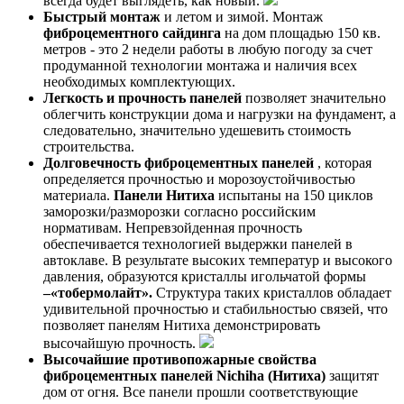
всегда будет выглядеть, как новый.
Быстрый монтаж
и летом и зимой. Монтаж
фиброцементного сайдинга
на дом площадью 150 кв.
метров - это 2 недели работы в любую погоду за счет
продуманной технологии монтажа и наличия всех
необходимых комплектующих.
Легкость и прочность панелей
позволяет значительно
облегчить конструкции дома и нагрузки на фундамент, а
следовательно, значительно удешевить стоимость
строительства.
Долговечность фиброцементных панелей
, которая
определяется прочностью и морозоустойчивостью
материала.
Панели Нитиха
испытаны на 150 циклов
заморозки/разморозки согласно российским
нормативам. Непревзойденная прочность
обеспечивается технологией выдержки панелей в
автоклаве. В результате высоких температур и высокого
давления, образуются кристаллы игольчатой формы
–«
тобермолайт»
.
Структура таких кристаллов обладает
удивительной прочностью и стабильностью связей, что
позволяет панелям Нитиха демонстрировать
высочайшую прочность.
Высочайшие противопожарные свойства
фиброцементных панелей
Nichiha
(Нитиха)
защитят
дом от огня. Все панели прошли соответствующие