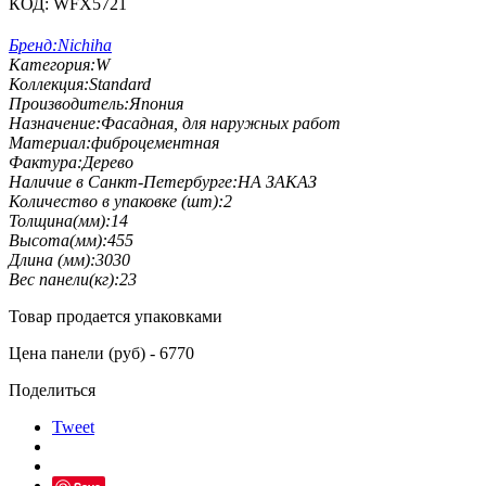
КОД:
WFX5721
Бренд:
Nichiha
Категория:
W
Коллекция:
Standard
Производитель:
Япония
Назначение:
Фасадная, для наружных работ
Материал:
фиброцементная
Фактура:
Дерево
Наличие в Санкт-Петербурге:
НА ЗАКАЗ
Количество в упаковке (шт):
2
Толщина(мм):
14
Высота(мм):
455
Длина (мм):
3030
Вес панели(кг):
23
Товар продается упаковками
Цена панели (руб) - 6770
Поделиться
Tweet