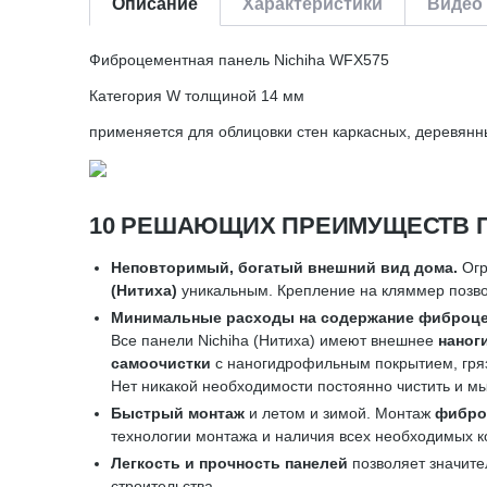
Описание
Характеристики
Видео 
Фиброцементная панель Nichiha WFX575
Категория W толщиной 14 мм
применяется для облицовки стен каркасных, деревянн
10 РЕШАЮЩИХ ПРЕИМУЩЕСТВ П
Неповторимый, богатый внешний вид дома.
Огр
(Нитиха)
уникальным. Крепление на кляммер позво
Минимальные расходы на содержание фиброце
Все панели Nichiha (Нитиха) имеют внешнее
наног
самоочистки
с наногидрофильным покрытием, гряз
Нет никакой необходимости постоянно чистить и м
Быстрый монтаж
и летом и зимой. Монтаж
фибро
технологии монтажа и наличия всех необходимых 
Легкость и прочность панелей
позволяет значите
строительства.