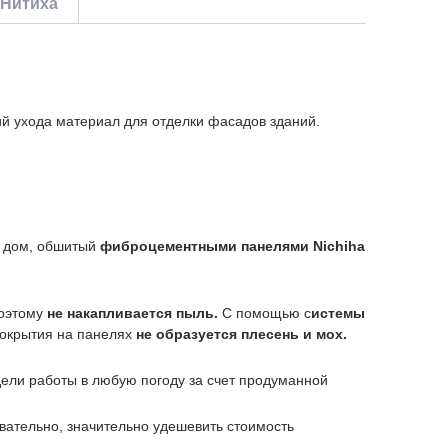
 Нитиха
ий ухода материал для отделки фасадов зданий.
й дом, обшитый
фиброцементными панелями
Nichiha
поэтому
не накапливается пыль.
С помощью с
истемы
покрытия на панелях
не образуется плесень и мох.
дели работы в любую погоду за счет продуманной
овательно, значительно удешевить стоимость