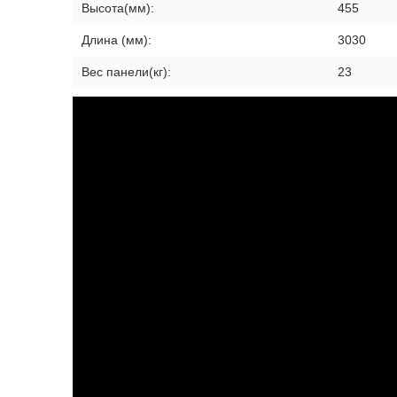
Высота(мм):
455
Длина (мм):
3030
Вес панели(кг):
23