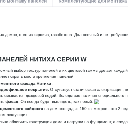
по монтажу панелей
Комплектующие для монтажа
ых домов, стен из кирпича, газобетона. Долговечный и не требующ
АНЕЛЕЙ НИТИХА СЕРИИ W
омный выбор текстур панелей и их цветовой гаммы делает кажды
ляет скрыть места крепления панелей.
ментного фасада Нитиха
.
идрофильное покрытие.
Отсутствует статическая электризация, 
ь смывается дождевой водой. Вследствие наличия специального 
ыть
фасад
. Он всегда будет выглядеть, как новый.
цементного сайдинга
на дом площадью 150 кв. метров - это 2 не
комплектующих.
льно облегчить конструкции дома и нагрузки на фундамент, а след