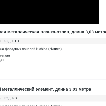
ая металлическая планка-отлив, длина 3,03 метр
КОД:
FTD
жа фасадных панелей Nichiha (Нитиха)
металл
3,03
 металлический элемент, длина 3,03 метра
КОД:
FD