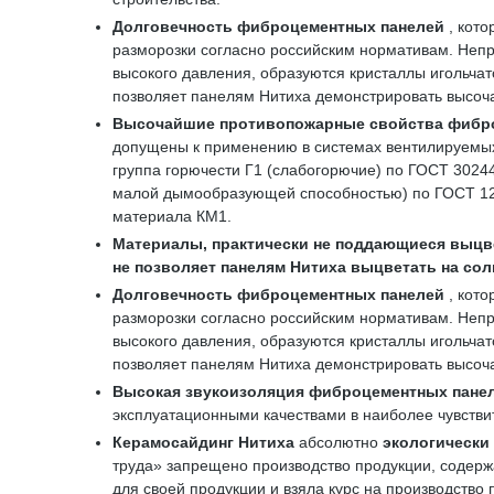
Долговечность фиброцементных панелей
, кот
разморозки согласно российским нормативам. Непр
высокого давления, образуются кристаллы игольч
позволяет панелям Нитиха демонстрировать высоч
Высочайшие противопожарные свойства
фибр
допущены к применению в системах вентилируемых
группа горючести Г1 (слабогорючие) по ГОСТ 3024
малой дымообразующей способностью) по ГОСТ 12.1.
материала КМ1.
Материалы, практически не поддающиеся выц
не позволяет
панелям
Нитиха
выцветать на сол
Долговечность фиброцементных панелей
, кот
разморозки согласно российским нормативам. Непр
высокого давления, образуются кристаллы игольч
позволяет панелям Нитиха демонстрировать высоч
Высокая звукоизоляция
фиброцементных пане
эксплуатационными качествами в наиболее чувствит
Керамосайдинг Нитиха
абсолютно
экологически
труда» запрещено производство продукции, содерж
для своей продукции и взяла курс на производство