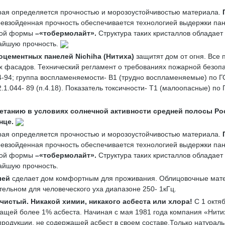
орая определяется прочностью и морозоустойчивостью материала.
евзойденная прочность обеспечивается технологией выдержки пане
атой формы
–«
тобермолайт»
.
Структура таких кристаллов обладает
айшую прочность.
оцементных панелей
Nichiha
(Нитиха)
защитят дом от огня. Все
 фасадов. Технический регламент о требованиях пожарной безопа
4-94; группа воспламеняемости- В1 (трудно воспламеняемые) по 
044- 89 (п.4.18). Показатель токсичности- Т1 (малоопасные) по Г
ветанию
в условиях солнечной активности средней полосы Ро
нце.
орая определяется прочностью и морозоустойчивостью материала.
евзойденная прочность обеспечивается технологией выдержки пане
атой формы
–«
тобермолайт»
.
Структура таких кристаллов обладает
айшую прочность.
лей
сделает дом комфортным для проживания. Облицовочные мат
ельном для человеческого уха диапазоне 250- 1кГц.
 чистый
. Никакой химии, никакого асбеста или хлора!
С 1 октя
ащей более 1% асбеста. Начиная с мая 1981 года компания «Нитих
 продукции, не содержащей асбест в своем составе.Только натурал