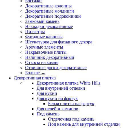
Боссажи
Декоративные колонны
Декоративные молдинги
Декоративные подоконники
Замковый камень
Накладки декоративные
Пилястры
Фасадные карнизы
Штукатурка для фасадного декора
Арочные элементы
Накрывочные плиты
Наличник декоративный
Откосы из камня
Отливные доски декоративные
Больше
→
Декоративная плитка
Декоративная плитка White Hills
Для внутренней отделки
Для кухни
Для кухни на фартук
Белая плитка на фартук
Для печей и каминов
Под камень
Отделочная под камень
Под камень для внутренней отделки