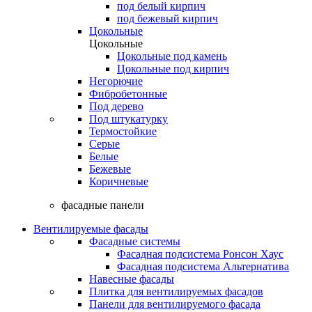
под белый кирпич
под бежевый кирпич
Цокольные
Цокольные
Цокольные под камень
Цокольные под кирпич
Негорючие
Фибробетонные
Под дерево
Под штукатурку
Термостойкие
Серые
Белые
Бежевые
Коричневые
фасадные панели
Вентилируемые фасады
Фасадные системы
Фасадная подсистема Ронсон Хаус
Фасадная подсистема Альтернатива
Навесные фасады
Плитка для вентилируемых фасадов
Панели для вентилируемого фасада