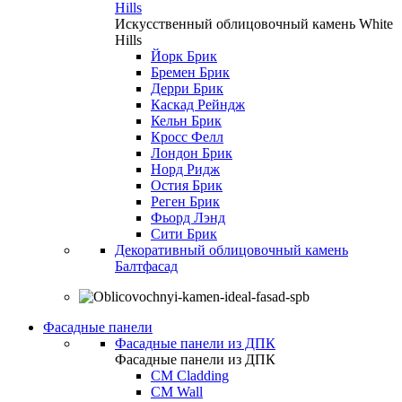
Hills
Искусственный облицовочный камень White
Hills
Йорк Брик
Бремен Брик
Дерри Брик
Каскад Рейндж
Кельн Брик
Кросс Фелл
Лондон Брик
Норд Ридж
Остия Брик
Реген Брик
Фьорд Лэнд
Сити Брик
Декоративный облицовочный камень
Балтфасад
Фасадные панели
Фасадные панели из ДПК
Фасадные панели из ДПК
CM Cladding
CM Wall