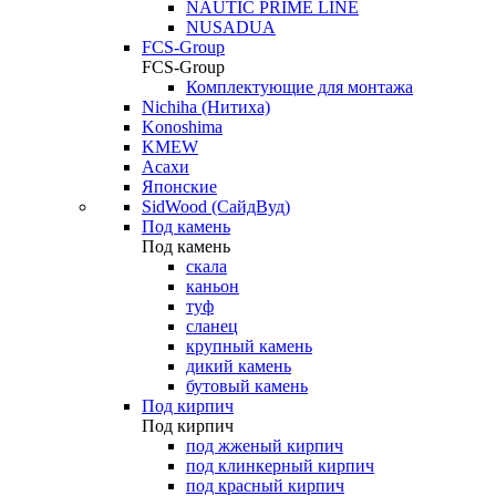
NAUTIC PRIME LINE
NUSADUA
FCS-Group
FCS-Group
Комплектующие для монтажа
Nichiha (Нитиха)
Konoshima
KMEW
Асахи
Японские
SidWood (СайдВуд)
Под камень
Под камень
скала
каньон
туф
сланец
крупный камень
дикий камень
бутовый камень
Под кирпич
Под кирпич
под жженый кирпич
под клинкерный кирпич
под красный кирпич