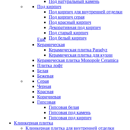
Под натуральный камень
Под кирпич
Под кирпич для внутренней отделки
Под кирпич серая
Под красный кирпич
Декоративная под кирпич
Под старый кирпич
Под белый кирпич
Еще
Керамическая
Керамическая плитка Paradyz
Керамическая плитка для кухни
Керамическая плитка Monopole Ceramica
Плитка лофт
Белая
Бежевая
Серая
Черная
Красная
Коричневая
Гипсовая
Гипсовая белая
Гипсовая под камень
Гипсовая под кирпич
Клинкерная плитка
Клинкерная плитка для внутренней отделки