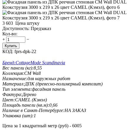
3 603
Цена штуку
Доступность:
Предзаказ
Кол-во:
+
−
Купить
КОД:
fprs-dpk-22
Бренд:
CottageMode Scandinavia
Вес панели (кг):
8,55
Коллекция:
CM Wall
Назначение:
для наружных работ
Материал:
ДПК (древесно-полимерный композит)
Тип элемента:
фасадная панель
Фактура:
Дерево
Цвет:
CAMEL (Кэмэл)
Площадь панели (кв.м):
0,66
Наличие в Санкт-Петербурге:
НА ЗАКАЗ
Упаковка (шт):
1
Цена за 1 квадратный метр (руб) - 6005