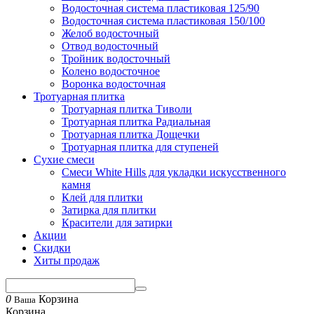
Водосточная система пластиковая 125/90
Водосточная система пластиковая 150/100
Желоб водосточный
Отвод водосточный
Тройник водосточный
Колено водосточное
Воронка водосточная
Тротуарная плитка
Тротуарная плитка Тиволи
Тротуарная плитка Радиальная
Тротуарная плитка Дощечки
Тротуарная плитка для ступеней
Сухие смеси
Смеси White Hills для укладки искусственного
камня
Клей для плитки
Затирка для плитки
Красители для затирки
Акции
Скидки
Хиты продаж
0
Корзина
Ваша
Корзина