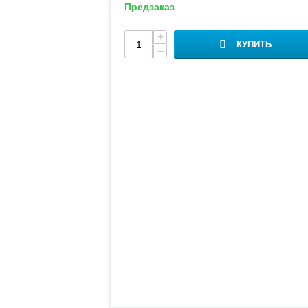
Предзаказ
+
КУПИТЬ
−