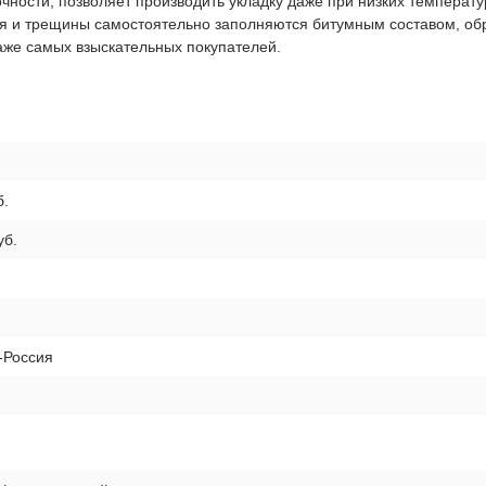
чности, позволяет производить укладку даже при низких температ
я и трещины самостоятельно заполняются битумным составом, обр
же самых взыскательных покупателей.
б.
уб.
-Россия