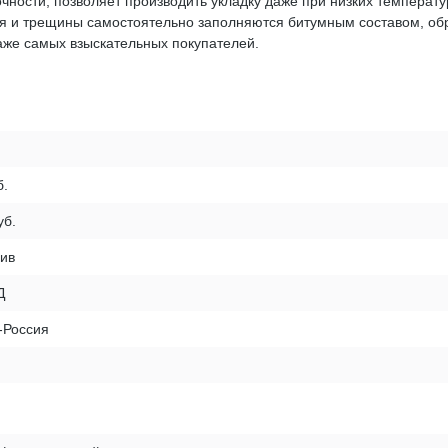
чности, позволяет производить укладку даже при низких температ
я и трещины самостоятельно заполняются битумным составом, обр
же самых взыскательных покупателей.
б.
уб.
лив
Д
-Россия