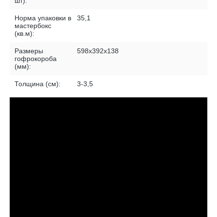
шт):
Норма упаковки в
35,1
мастербокс
(кв.м):
Размеры
598х392х138
гофрокороба
(мм):
Толщина (см):
3-3,5