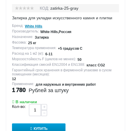
КОД:
zatirka-25-gray
Затирка для укладки искусственного камня и плитки
Бренд:
White Hills
Производитель:
White Hills,Россия
Назначение:
Затирка
Фасовка:
25 кг
Температура применения:
+5 градусов С
Расход на 1 м2 (кг):
6-11
Морозостойкость F (циклов не менее):
50
Классификация смесей EN12004 и EN1388:
класс CG2
Гарантийный срок хранения в фирменной упаковке в сухом
помещении (месяцев):
12
Применение:
для наружных и внутренних работ
1 780
Рублей за штуку
В наличии
Кол-во:
+
−
КУПИТЬ