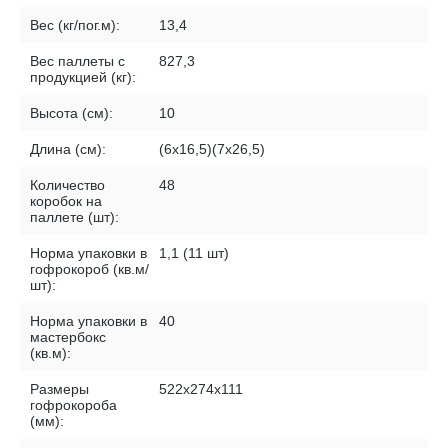
Вес (кг/пог.м):
13,4
Вес паллеты с
827,3
продукцией (кг):
Высота (см):
10
Длина (см):
(6х16,5)(7х26,5)
Количество
48
коробок на
паллете (шт):
Норма упаковки в
1,1 (11 шт)
гофрокороб (кв.м/
шт):
Норма упаковки в
40
мастербокс
(кв.м):
Размеры
522х274х111
гофрокороба
(мм):