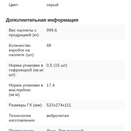
Цвет:
серый
Дополнительная информация
Вес паллеты с
999,6
продукцией (кг):
Количество
48
коробок на
паллете (шт):
Норма упаковки в
0,5 (15 шт)
гофрокороб (кв.м/
шт):
Норма упаковки в
17,4
мастербокс
(кв.м):
Размеры ГК (мм):
522х274х111
Технология
вибролитая
изготовления:
Применение:
Дача, Для внешней