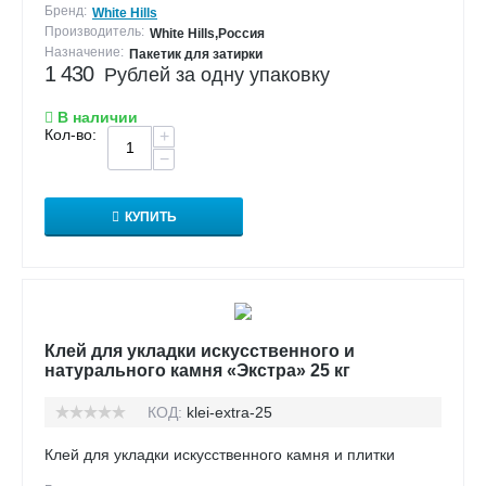
Звоните - наши специалисты дадут Вам подробную
Применение:
Дача, Для внешней
Бренд:
White Hills
бесплатную консультацию! Наш телефон в Санкт-
отделки, Для
Производитель:
White Hills,Россия
внутренней отделки,
Петербурге: +7 (812) 980 - 47 - 47
Назначение:
Пакетик для затирки
Для внутренних работ,
1 430
Рублей за одну упаковку
Для зоны барбекю, Для
Подробнее о режиме работы на странице
Контакты
интерьера, Для камина,
Для крыльца, Для
В наличии
ландшафтного дизайна,
Кол-во:
+
Для наружных работ,
−
Для отделки стен в
квартире, Для печи, Для
улицы, Для фасада,
Для фундамента,
КУПИТЬ
Дополнительные характеристики
Норма расшивки
1,2
(см):
Клей для укладки искусственного и
натурального камня «Экстра» 25 кг
Габариты
КОД:
klei-extra-25
Вес (кг/кв.м):
46,8
Клей для укладки искусственного камня и плитки
Длина(см):
51-52,5