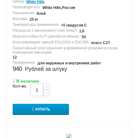
Бренд:
White Hills
Высота (см):
4
Производитель:
White Hills,Россия
Назначение:
Клей
Толщина (см):
3-3,5
Фасовка:
25 кг
Температура применения:
+5 градусов С
Расход на 1 мм клеевого слоя (кг/м2):
Угловые элементы
1,6
Морозостойкость F (циклов не менее):
50
Вес (кг/пог.м):
22,3
Классификация смесей EN12004 и EN1388:
класс С2Т
Гарантийный срок хранения в фирменной упаковке в сухом
помещении (месяцев):
Вес паллеты с
889,2
12
продукцией (кг):
Применение:
для наружных и внутренних работ
940
Рублей за штуку
Высота (см):
4
Длина (см):
6,7-7,5х32,5-33,5
В наличии
Кол-во:
+
Количество
24
−
коробок на
паллете (шт):
КУПИТЬ
Норма расшивки
1,2
(см):
Норма упаковки в
1,56 (30 шт)
гофрокороб (кв.м/