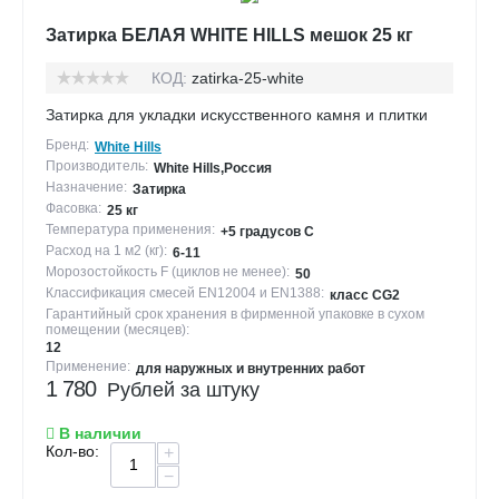
шт):
Затирка БЕЛАЯ WHITE HILLS мешок 25 кг
Норма упаковки в
35,1
мастербокс
(кв.м):
КОД:
zatirka-25-white
Затирка для укладки искусственного камня и плитки
Размеры
598х392х138
гофрокороба
Бренд:
White Hills
(мм):
Производитель:
White Hills,Россия
Назначение:
Затирка
Толщина (см):
3-3,5
Фасовка:
25 кг
Температура применения:
+5 градусов С
Расход на 1 м2 (кг):
6-11
Морозостойкость F (циклов не менее):
50
Классификация смесей EN12004 и EN1388:
класс CG2
Гарантийный срок хранения в фирменной упаковке в сухом
помещении (месяцев):
12
Применение:
для наружных и внутренних работ
1 780
Рублей за штуку
В наличии
Кол-во:
+
−