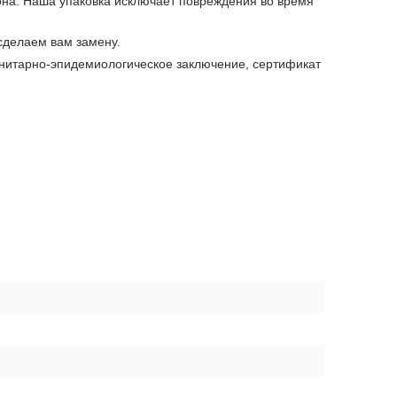
она. Наша упаковка исключает повреждения во время
сделаем вам замену.
анитарно-эпидемиологическое заключение, сертификат