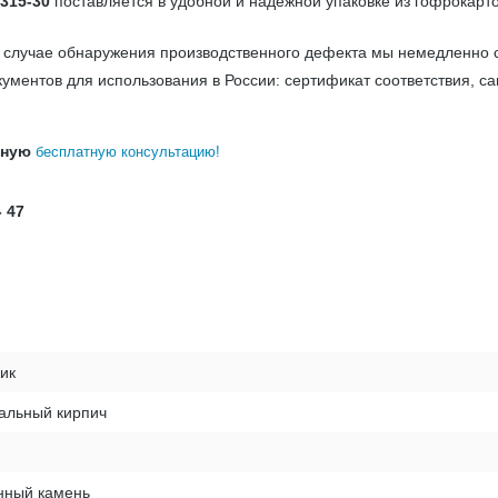
315-30
поставляется в удобной и надёжной упаковке из гофрокарт
В случае обнаружения производственного дефекта мы немедленно 
ументов для использования в России: сертификат соответствия, с
бную
бесплатную консультацию!
- 47
ик
альный кирпич
нный камень