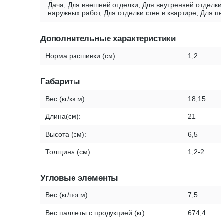
Дача, Для внешней отделки, Для внутренней отделки
наружных работ, Для отделки стен в квартире, Для 
Дополнительные характеристики
Норма расшивки (см):
1,2
Габариты
Вес (кг/кв.м):
18,15
Длина(см):
21
Высота (см):
6,5
Толщина (см):
1,2-2
Угловые элементы
Вес (кг/пог.м):
7,5
Вес паллеты с продукцией (кг):
674,4