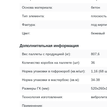
Основа материала:
бетон
Тип элемента:
плоскость
Фактура:
под кирпи
Цвет:
бежевый
Дополнительная информация
Вес паллеты с продукцией (кг):
807,6
Количество коробок на паллете (шт):
36
Норма упаковки в гофрокороб (кв.м/шт):
1,16 (68 ш
Норма упаковки в мастербокс (кв.м):
34-38
Размеры ГК (мм):
520х260х
Технология изготовления:
вибролит
Применение: