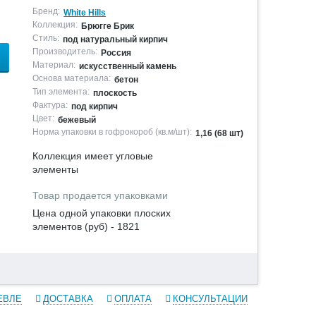
Бренд:
White Hills
Коллекция:
Брюгге Брик
Стиль:
под натуральный кирпич
Производитель:
Россия
Материал:
искусственный камень
Основа материала:
бетон
Тип элемента:
плоскость
Фактура:
под кирпич
Цвет:
бежевый
Норма упаковки в гофрокороб (кв.м/шт):
1,16 (68 шт)
Коллекция имеет угловые
элементы
Товар продается упаковками
Цена одной упаковки плоских
элементов (руб) - 1821
ЕВЛЕ
ДОСТАВКА
ОПЛАТА
КОНСУЛЬТАЦИИ