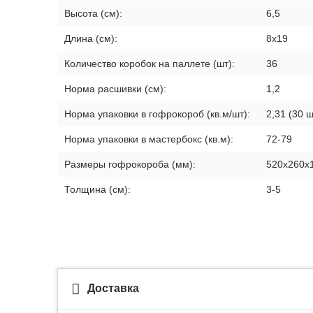
Высота (см):
6,5
Длина (см):
8х19
Количество коробок на паллете (шт):
36
Норма расшивки (см):
1,2
Норма упаковки в гофрокороб (кв.м/шт):
2,31 (30 ш
Норма упаковки в мастербокс (кв.м):
72-79
Размеры гофрокороба (мм):
520х260х
Толщина (см):
3-5
Доставка