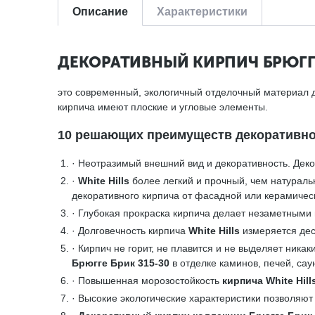
Описание
Характеристики
ДЕКОРАТИВНЫЙ КИРПИЧ БРЮГГЕ
это современный, экологичный отделочный материал д
кирпича имеют плоские и угловые элементы.
10 решающих преимуществ декоративного
· Неотразимый внешний вид и декоративность. Дек
·
White Hills
более легкий и прочный, чем натураль
декоративного кирпича от фасадной или керамичес
· Глубокая прокраска кирпича делает незаметными 
· Долговечность кирпича
White Hills
измеряется дес
· Кирпич не горит, не плавится и не выделяет ника
Брюгге Брик 315-30
в отделке каминов, печей, сау
· Повышенная морозостойкость
кирпича White Hill
· Высокие экологические характеристики позволяют