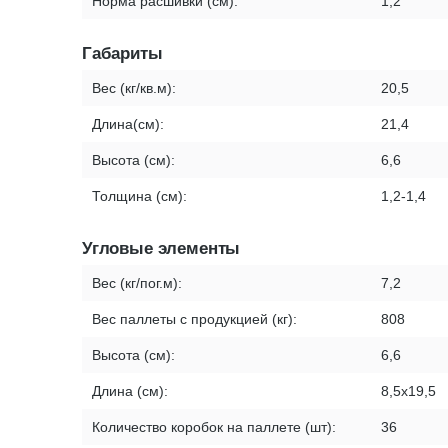
Норма расшивки (см):
1,2
Габариты
Вес (кг/кв.м):
20,5
Длина(см):
21,4
Высота (см):
6,6
Толщина (см):
1,2-1,4
Угловые элементы
Вес (кг/пог.м):
7,2
Вес паллеты с продукцией (кг):
808
Высота (см):
6,6
Длина (см):
8,5х19,5
Количество коробок на паллете (шт):
36