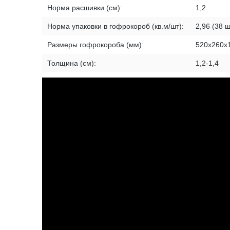
Норма расшивки (см):
1,2
Норма упаковки в гофрокороб (кв.м/шт):
2,96 (38 ш
Размеры гофрокороба (мм):
520х260х
Толщина (см):
1,2-1,4