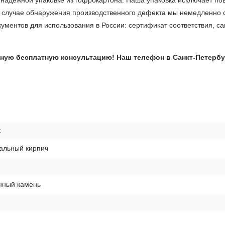
 надёжной упаковке из гофрокартона. Наша упаковка исключает по
В случае обнаружения производственного дефекта мы немедленно 
ументов для использования в России: сертификат соответствия, с
ю бесплатную консультацию! Наш телефон в Санкт-Петербурге:
к
альный кирпич
нный камень