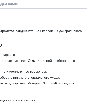
дки камня
стройства ландшафта. Все коллекции декоративного
0
о кирпича.
 упрощает монтаж. Отличительной особенностью
и не изменяется со временем.
ебовать никакого специального ухода.
зовать декоративный кирпич
White Hills
в отделке
ещений и жилых комнат.