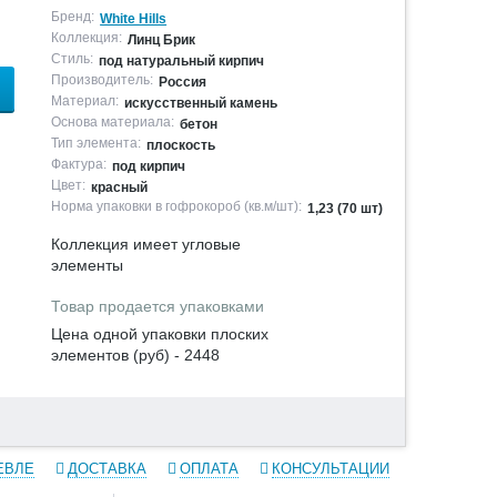
Бренд:
White Hills
Коллекция:
Линц Брик
Стиль:
под натуральный кирпич
Производитель:
Россия
Материал:
искусственный камень
Основа материала:
бетон
Тип элемента:
плоскость
Фактура:
под кирпич
Цвет:
красный
Норма упаковки в гофрокороб (кв.м/шт):
1,23 (70 шт)
Коллекция имеет угловые
элементы
Товар продается упаковками
Цена одной упаковки плоских
элементов (руб) - 2448
ЕВЛЕ
ДОСТАВКА
ОПЛАТА
КОНСУЛЬТАЦИИ