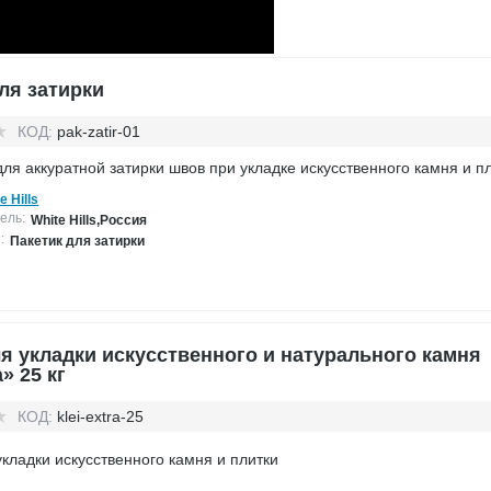
ля затирки
КОД:
pak-zatir-01
для аккуратной затирки швов при укладке искусственного камня и п
e Hills
ель:
White Hills,Россия
:
Пакетик для затирки
я укладки искусственного и натурального камня
» 25 кг
КОД:
klei-extra-25
укладки искусственного камня и плитки