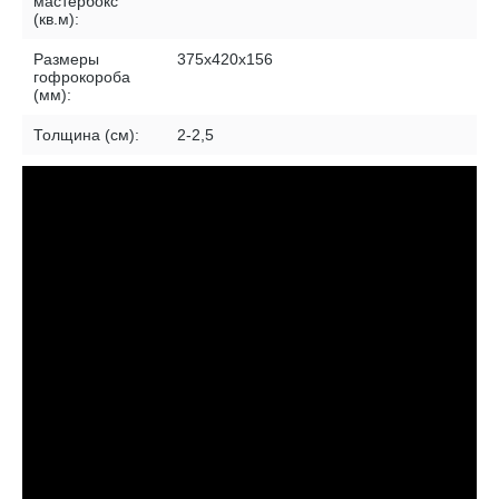
мастербокс
(кв.м):
Размеры
375х420х156
гофрокороба
(мм):
Толщина (см):
2-2,5