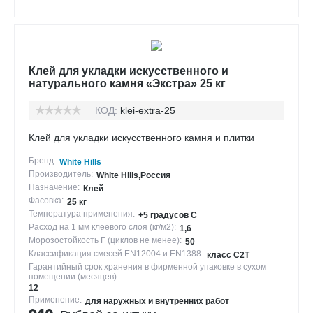
Клей для укладки искусственного и
натурального камня «Экстра» 25 кг
КОД:
klei-extra-25
Клей для укладки искусственного камня и плитки
Бренд:
White Hills
Производитель:
White Hills,Россия
Назначение:
Клей
Фасовка:
25 кг
Температура применения:
+5 градусов С
Расход на 1 мм клеевого слоя (кг/м2):
1,6
Морозостойкость F (циклов не менее):
50
Классификация смесей EN12004 и EN1388:
класс С2Т
Гарантийный срок хранения в фирменной упаковке в сухом
помещении (месяцев):
12
Применение:
для наружных и внутренних работ