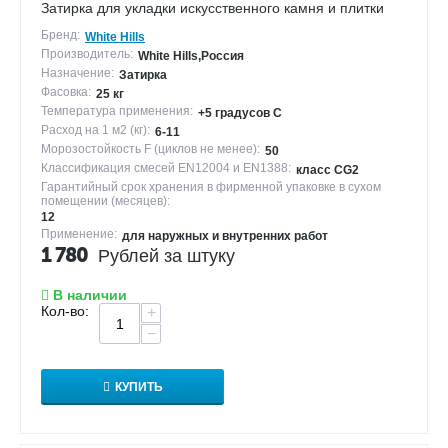
Затирка для укладки искусственного камня и плитки
Бренд:
White Hills
Производитель:
White Hills,Россия
Назначение:
Затирка
Фасовка:
25 кг
Температура применения:
+5 градусов С
Расход на 1 м2 (кг):
6-11
Морозостойкость F (циклов не менее):
50
Классификация смесей EN12004 и EN1388:
класс CG2
Гарантийный срок хранения в фирменной упаковке в сухом
помещении (месяцев):
12
Применение:
для наружных и внутренних работ
1 780
Рублей за штуку
В наличии
Кол-во:
+
−
КУПИТЬ