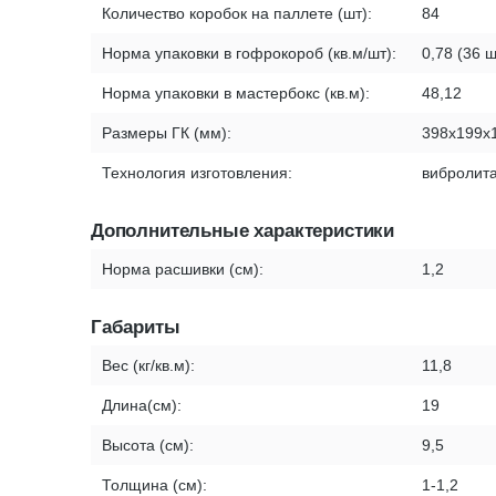
Количество коробок на паллете (шт):
84
Норма упаковки в гофрокороб (кв.м/шт):
0,78 (36 ш
Норма упаковки в мастербокс (кв.м):
48,12
Размеры ГК (мм):
398х199х
Технология изготовления:
вибролит
Дополнительные характеристики
Норма расшивки (см):
1,2
Габариты
Вес (кг/кв.м):
11,8
Длина(см):
19
Высота (см):
9,5
Толщина (см):
1-1,2