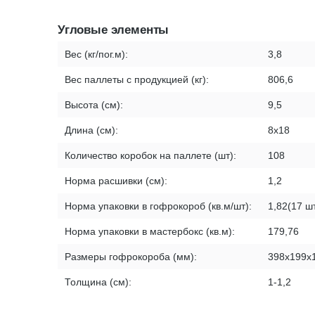
Угловые элементы
Вес (кг/пог.м):
3,8
Вес паллеты с продукцией (кг):
806,6
Высота (см):
9,5
Длина (см):
8х18
Количество коробок на паллете (шт):
108
Норма расшивки (см):
1,2
Норма упаковки в гофрокороб (кв.м/шт):
1,82(17 ш
Норма упаковки в мастербокс (кв.м):
179,76
Размеры гофрокороба (мм):
398х199х
Толщина (см):
1-1,2