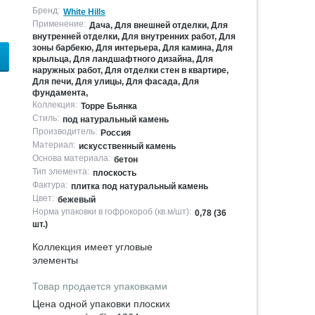
Бренд:
White Hills
Применение:
Дача, Для внешней отделки, Для
внутренней отделки, Для внутренних работ, Для
зоны барбекю, Для интерьера, Для камина, Для
крыльца, Для ландшафтного дизайна, Для
наружных работ, Для отделки стен в квартире,
Для печи, Для улицы, Для фасада, Для
фундамента,
Коллекция:
Торре Бьянка
Стиль:
под натуральный камень
Производитель:
Россия
Материал:
искусственный камень
Основа материала:
бетон
Тип элемента:
плоскость
Фактура:
плитка под натуральный камень
Цвет:
бежевый
Норма упаковки в гофрокороб (кв.м/шт):
0,78 (36
шт.)
Коллекция имеет угловые
элементы
Товар продается упаковками
Цена одной упаковки плоских