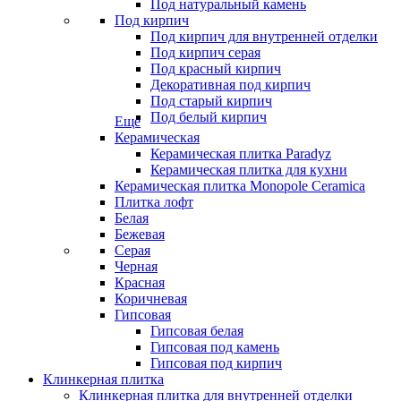
Под натуральный камень
Под кирпич
Под кирпич для внутренней отделки
Под кирпич серая
Под красный кирпич
Декоративная под кирпич
Под старый кирпич
Под белый кирпич
Еще
Керамическая
Керамическая плитка Paradyz
Керамическая плитка для кухни
Керамическая плитка Monopole Ceramica
Плитка лофт
Белая
Бежевая
Серая
Черная
Красная
Коричневая
Гипсовая
Гипсовая белая
Гипсовая под камень
Гипсовая под кирпич
Клинкерная плитка
Клинкерная плитка для внутренней отделки