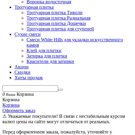
Воронка водосточная
Тротуарная плитка
Тротуарная плитка Тиволи
Тротуарная плитка Радиальная
Тротуарная плитка Дощечки
Тротуарная плитка для ступеней
Сухие смеси
Смеси White Hills для укладки искусственного
камня
Клей для плитки
Затирка для плитки
Красители для затирки
Акции
Скидки
Хиты продаж
0
Корзина
Ваша
Корзина
Корзина
Оформить заказ
⚠ Уважаемые покупатели! В связи с нестабильным курсом
валют цены на сайте могут отличаться от реальных.
Перед оформлением заказа, пожалуйста, уточняйте у