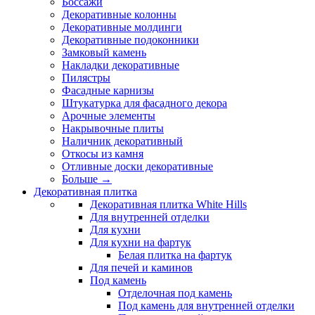
Боссажи
Декоративные колонны
Декоративные молдинги
Декоративные подоконники
Замковый камень
Накладки декоративные
Пилястры
Фасадные карнизы
Штукатурка для фасадного декора
Арочные элементы
Накрывочные плиты
Наличник декоративный
Откосы из камня
Отливные доски декоративные
Больше
→
Декоративная плитка
Декоративная плитка White Hills
Для внутренней отделки
Для кухни
Для кухни на фартук
Белая плитка на фартук
Для печей и каминов
Под камень
Отделочная под камень
Под камень для внутренней отделки