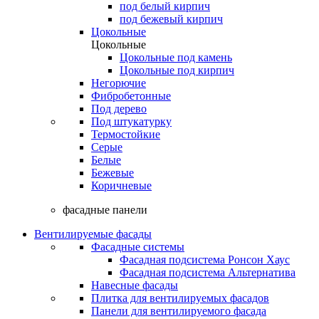
под белый кирпич
под бежевый кирпич
Цокольные
Цокольные
Цокольные под камень
Цокольные под кирпич
Негорючие
Фибробетонные
Под дерево
Под штукатурку
Термостойкие
Серые
Белые
Бежевые
Коричневые
фасадные панели
Вентилируемые фасады
Фасадные системы
Фасадная подсистема Ронсон Хаус
Фасадная подсистема Альтернатива
Навесные фасады
Плитка для вентилируемых фасадов
Панели для вентилируемого фасада