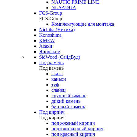
NAUTIC PRIME LINE
NUSADUA
FCS-Group
FCS-Group
Комплектующие для монтажа
Nichiha (Нитиха)
Konoshima
KMEW
Асахи
Японские
SidWood (СайдВуд)
Под камень
Под камень
скала
каньон
туф
сланец
крупный камень
дикий камень
бутовый камень
Под кирпич
Под кирпич
под жженый кирпич
под клинкерный кирпич
под красный кирпич