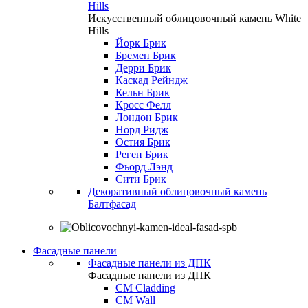
Hills
Искусственный облицовочный камень White
Hills
Йорк Брик
Бремен Брик
Дерри Брик
Каскад Рейндж
Кельн Брик
Кросс Фелл
Лондон Брик
Норд Ридж
Остия Брик
Реген Брик
Фьорд Лэнд
Сити Брик
Декоративный облицовочный камень
Балтфасад
Фасадные панели
Фасадные панели из ДПК
Фасадные панели из ДПК
CM Cladding
CM Wall