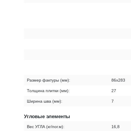
Размер фактуры (мм):
86х283
Толщина плитки (мм):
27
Ширина шва (мм):
7
Угловые элементы
Вес УГЛА (кг/пог.м):
16,8