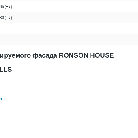
35(+7)
83(+7)
илируемого фасада RONSON HOUSE
ILLS
а