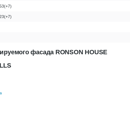
53(+7)
23(+7)
илируемого фасада RONSON HOUSE
ILLS
а