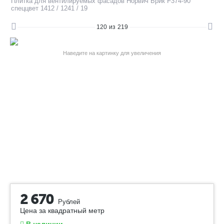
Плитка для вентилируемых фасадов Норвич Брик F374-90
спеццвет 1412 / 1241 / 19
120
из
219
Наведите на картинку для увеличения
2 670
Рублей
Цена за квадратный метр