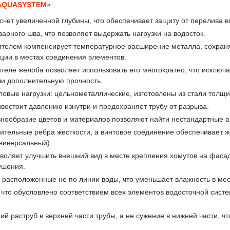
AQUASYSTEM»
счет увеличенной глубины, что обеспечивает защиту от перелива в
арного шва, что позволяет выдержать нагрузки на водосток.
телем компенсирует температурное расширение металла, сохраняя
кции в местах соединения элементов.
теле желоба позволяет использовать его многократно, что исключа
ли дополнительную прочность.
вые нагрузки: цельнометаллические, изготовлены из стали толщи
востоит давлению изнутри и предохраняет трубу от разрыва.
знообразие цветов и материалов позволяют найти нестандартные 
тельные ребра жесткости, а винтовое соединение обеспечивает же
ниверсальный).
воляет улучшить внешний вид в месте крепления хомутов на фасад
ушения.
расположенные не по линии воды, что уменьшает влажность в мес
, что обусловлено соответствием всех элементов водосточной си
ий раструб в верхней части трубы, а не сужение в нижней части, 