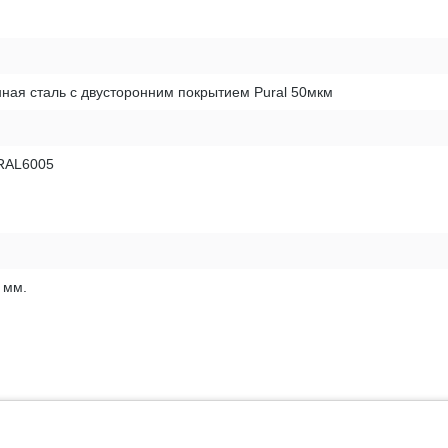
ная сталь с двусторонним покрытием Pural 50мкм
RAL6005
 мм.