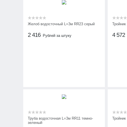
Желоб водосточный L=3м RR23 серый
Тройник
2 416
4 572
Рублей за штуку
Труба водосточная L=3м RR11 темно-
Тройник
зеленый