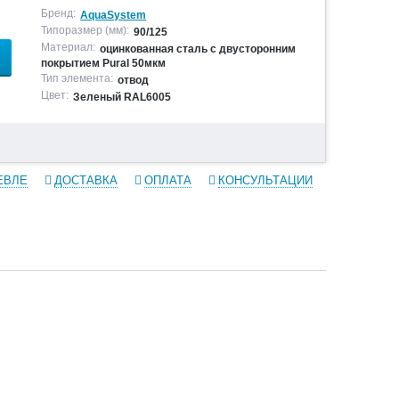
Бренд:
AquaSystem
Типоразмер (мм):
90/125
Материал:
оцинкованная сталь с двусторонним
покрытием Pural 50мкм
Тип элемента:
отвод
Цвет:
Зеленый RAL6005
ЕВЛЕ
ДОСТАВКА
ОПЛАТА
КОНСУЛЬТАЦИИ