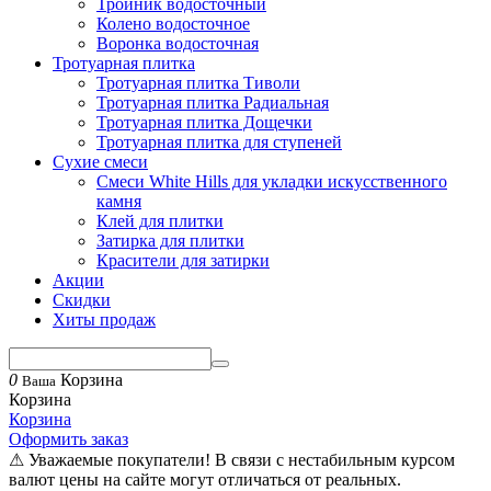
Тройник водосточный
Колено водосточное
Воронка водосточная
Тротуарная плитка
Тротуарная плитка Тиволи
Тротуарная плитка Радиальная
Тротуарная плитка Дощечки
Тротуарная плитка для ступеней
Сухие смеси
Смеси White Hills для укладки искусственного
камня
Клей для плитки
Затирка для плитки
Красители для затирки
Акции
Скидки
Хиты продаж
0
Корзина
Ваша
Корзина
Корзина
Оформить заказ
⚠ Уважаемые покупатели! В связи с нестабильным курсом
валют цены на сайте могут отличаться от реальных.