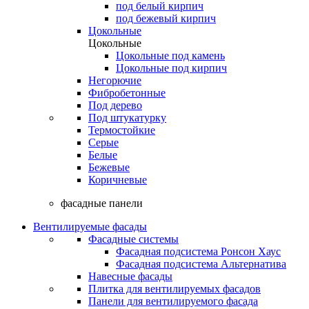
под белый кирпич
под бежевый кирпич
Цокольные
Цокольные
Цокольные под камень
Цокольные под кирпич
Негорючие
Фибробетонные
Под дерево
Под штукатурку
Термостойкие
Серые
Белые
Бежевые
Коричневые
фасадные панели
Вентилируемые фасады
Фасадные системы
Фасадная подсистема Ронсон Хаус
Фасадная подсистема Альтернатива
Навесные фасады
Плитка для вентилируемых фасадов
Панели для вентилируемого фасада