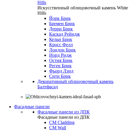
Hills
Искусственный облицовочный камень White
Hills
Йорк Брик
Бремен Брик
Дерри Брик
Каскад Рейндж
Кельн Брик
Кросс Фелл
Лондон Брик
Норд Ридж
Остия Брик
Реген Брик
Фьорд Лэнд
Сити Брик
Декоративный облицовочный камень
Балтфасад
Фасадные панели
Фасадные панели из ДПК
Фасадные панели из ДПК
CM Cladding
CM Wall