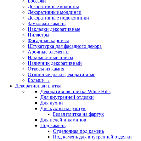
Боссажи
Декоративные колонны
Декоративные молдинги
Декоративные подоконники
Замковый камень
Накладки декоративные
Пилястры
Фасадные карнизы
Штукатурка для фасадного декора
Арочные элементы
Накрывочные плиты
Наличник декоративный
Откосы из камня
Отливные доски декоративные
Больше
→
Декоративная плитка
Декоративная плитка White Hills
Для внутренней отделки
Для кухни
Для кухни на фартук
Белая плитка на фартук
Для печей и каминов
Под камень
Отделочная под камень
Под камень для внутренней отделки