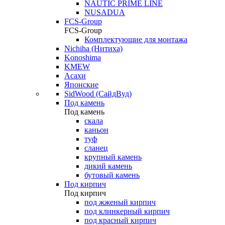
NAUTIC PRIME LINE
NUSADUA
FCS-Group
FCS-Group
Комплектующие для монтажа
Nichiha (Нитиха)
Konoshima
KMEW
Асахи
Японские
SidWood (СайдВуд)
Под камень
Под камень
скала
каньон
туф
сланец
крупный камень
дикий камень
бутовый камень
Под кирпич
Под кирпич
под жженый кирпич
под клинкерный кирпич
под красный кирпич