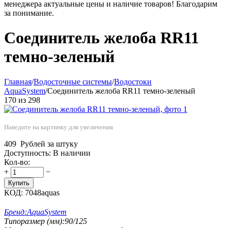
менеджера актуальные цены и наличие товаров! Благодарим
за понимание.
Соединитель желоба RR11
темно-зеленый
Главная
/
Водосточные системы
/
Водостоки
AquaSystem
/
Соединитель желоба RR11 темно-зеленый
170
из
298
Наведите на картинку для увеличения
409
Рублей за штуку
Доступность:
В наличии
Кол-во:
+
−
Купить
КОД:
7048aquas
Бренд:
AquaSystem
Типоразмер (мм):
90/125