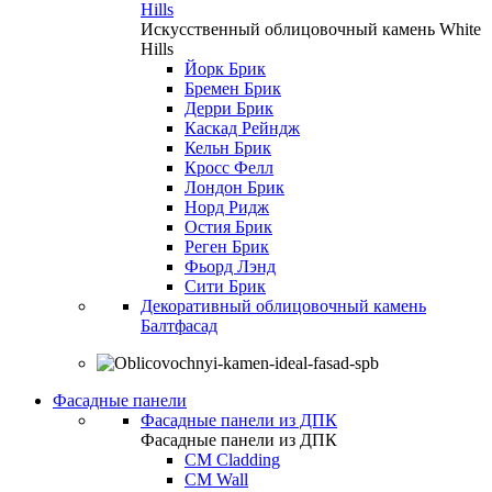
Hills
Искусственный облицовочный камень White
Hills
Йорк Брик
Бремен Брик
Дерри Брик
Каскад Рейндж
Кельн Брик
Кросс Фелл
Лондон Брик
Норд Ридж
Остия Брик
Реген Брик
Фьорд Лэнд
Сити Брик
Декоративный облицовочный камень
Балтфасад
Фасадные панели
Фасадные панели из ДПК
Фасадные панели из ДПК
CM Cladding
CM Wall