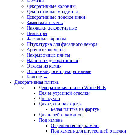
Боссажи
Декоративные колонны
Декоративные молдинги
Декоративные подоконники
Замковый камень
Накладки декоративные
Пилястры
Фасадные карнизы
Штукатурка для фасадного декора
Арочные элементы
Накрывочные плиты
Наличник декоративный
Откосы из камня
Отливные доски декоративные
Больше
→
Декоративная плитка
Декоративная плитка White Hills
Для внутренней отделки
Для кухни
Для кухни на фартук
Белая плитка на фартук
Для печей и каминов
Под камень
Отделочная под камень
Под камень для внутренней отделки