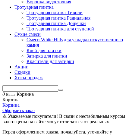
Воронка водосточная
Тротуарная плитка
Тротуарная плитка Тиволи
Тротуарная плитка Радиальная
Тротуарная плитка Дощечки
Тротуарная плитка для ступеней
Сухие смеси
Смеси White Hills для укладки искусственного
камня
Клей для плитки
Затирка для плитки
Красители для затирки
Акции
Скидки
Хиты продаж
0
Корзина
Ваша
Корзина
Корзина
Оформить заказ
⚠ Уважаемые покупатели! В связи с нестабильным курсом
валют цены на сайте могут отличаться от реальных.
Перед оформлением заказа, пожалуйста, уточняйте у