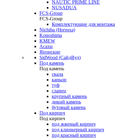
NAUTIC PRIME LINE
NUSADUA
FCS-Group
FCS-Group
Комплектующие для монтажа
Nichiha (Нитиха)
Konoshima
KMEW
Асахи
Японские
SidWood (СайдВуд)
Под камень
Под камень
скала
каньон
туф
сланец
крупный камень
дикий камень
бутовый камень
Под кирпич
Под кирпич
под жженый кирпич
под клинкерный кирпич
под красный кирпич