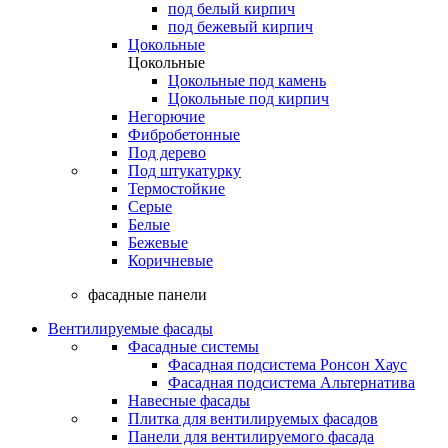
под белый кирпич
под бежевый кирпич
Цокольные
Цокольные
Цокольные под камень
Цокольные под кирпич
Негорючие
Фибробетонные
Под дерево
Под штукатурку
Термостойкие
Серые
Белые
Бежевые
Коричневые
фасадные панели
Вентилируемые фасады
Фасадные системы
Фасадная подсистема Ронсон Хаус
Фасадная подсистема Альтернатива
Навесные фасады
Плитка для вентилируемых фасадов
Панели для вентилируемого фасада