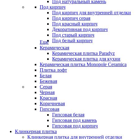
Под натуральный камень
Под кирпич
Под кирпич для внутренней отделки
Под кирпич серая
Под красный кирпич
Декоративная под кирпич
Под старый кирпич
Под белый кирпич
Еще
Керамическая
Керамическая плитка Paradyz
Керамическая плитка для кухни
Керамическая плитка Monopole Ceramica
Плитка лофт
Белая
Бежевая
Серая
Черная
Красная
Коричневая
Гипсовая
Гипсовая белая
Гипсовая под камень
Гипсовая под кирпич
Клинкерная плитка
Клинкерная плитка для внутренней отделки