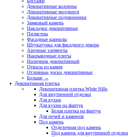
Боссажи
Декоративные колонны
Декоративные молдинги
Декоративные подоконники
Замковый камень
Накладки декоративные
Пилястры
Фасадные карнизы
Штукатурка для фасадного декора
Арочные элементы
Накрывочные плиты
Наличник декоративный
Откосы из камня
Отливные доски декоративные
Больше
→
Декоративная плитка
Декоративная плитка White Hills
Для внутренней отделки
Для кухни
Для кухни на фартук
Белая плитка на фартук
Для печей и каминов
Под камень
Отделочная под камень
Под камень для внутренней отделки