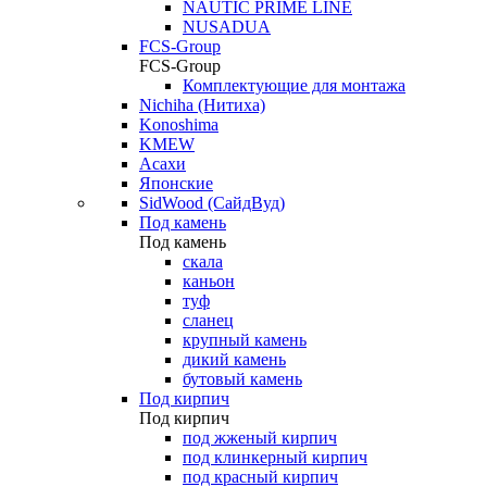
NAUTIC PRIME LINE
NUSADUA
FCS-Group
FCS-Group
Комплектующие для монтажа
Nichiha (Нитиха)
Konoshima
KMEW
Асахи
Японские
SidWood (СайдВуд)
Под камень
Под камень
скала
каньон
туф
сланец
крупный камень
дикий камень
бутовый камень
Под кирпич
Под кирпич
под жженый кирпич
под клинкерный кирпич
под красный кирпич