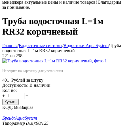
менеджера актуальные цены и наличие товаров! Благодарим
за понимание.
Труба водосточная L=1м
RR32 коричневый
Главная
/
Водосточные системы
/
Водостоки AquaSystem
/
Труба
водосточная L=1м RR32 коричневый
221
из
298
Наведите на картинку для увеличения
401
Рублей за штуку
Доступность:
В наличии
Кол-во:
+
−
Купить
КОД:
6883aquas
Бренд:
AquaSystem
Типоразмер (мм):
90/125