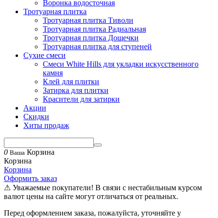
Воронка водосточная
Тротуарная плитка
Тротуарная плитка Тиволи
Тротуарная плитка Радиальная
Тротуарная плитка Дощечки
Тротуарная плитка для ступеней
Сухие смеси
Смеси White Hills для укладки искусственного
камня
Клей для плитки
Затирка для плитки
Красители для затирки
Акции
Скидки
Хиты продаж
0
Корзина
Ваша
Корзина
Корзина
Оформить заказ
⚠ Уважаемые покупатели! В связи с нестабильным курсом
валют цены на сайте могут отличаться от реальных.
Перед оформлением заказа, пожалуйста, уточняйте у