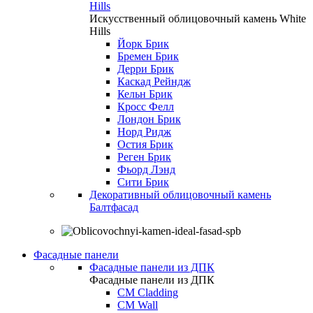
Hills
Искусственный облицовочный камень White
Hills
Йорк Брик
Бремен Брик
Дерри Брик
Каскад Рейндж
Кельн Брик
Кросс Фелл
Лондон Брик
Норд Ридж
Остия Брик
Реген Брик
Фьорд Лэнд
Сити Брик
Декоративный облицовочный камень
Балтфасад
Фасадные панели
Фасадные панели из ДПК
Фасадные панели из ДПК
CM Cladding
CM Wall