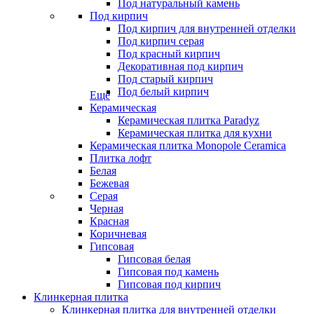
Под натуральный камень
Под кирпич
Под кирпич для внутренней отделки
Под кирпич серая
Под красный кирпич
Декоративная под кирпич
Под старый кирпич
Под белый кирпич
Еще
Керамическая
Керамическая плитка Paradyz
Керамическая плитка для кухни
Керамическая плитка Monopole Ceramica
Плитка лофт
Белая
Бежевая
Серая
Черная
Красная
Коричневая
Гипсовая
Гипсовая белая
Гипсовая под камень
Гипсовая под кирпич
Клинкерная плитка
Клинкерная плитка для внутренней отделки