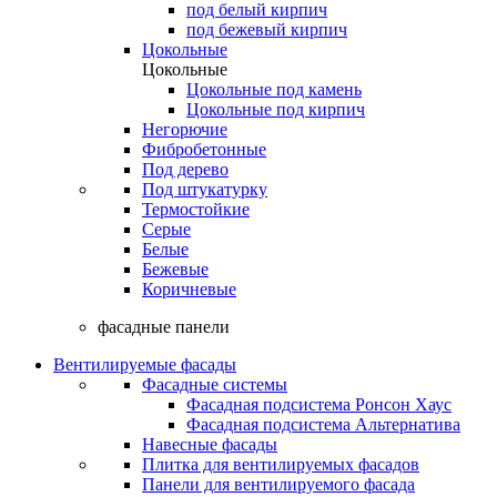
под белый кирпич
под бежевый кирпич
Цокольные
Цокольные
Цокольные под камень
Цокольные под кирпич
Негорючие
Фибробетонные
Под дерево
Под штукатурку
Термостойкие
Серые
Белые
Бежевые
Коричневые
фасадные панели
Вентилируемые фасады
Фасадные системы
Фасадная подсистема Ронсон Хаус
Фасадная подсистема Альтернатива
Навесные фасады
Плитка для вентилируемых фасадов
Панели для вентилируемого фасада