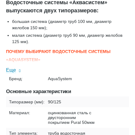
Водосточные системы «Аквасистем»
выпускаются двух типоразмеров:
большая система (диаметр труб 100 мм, диаметр
желобов 150 мм);
малая система (диаметр труб 90 мм, диаметр желобов
125 мм).
ПОЧЕМУ ВЫБИРАЮТ ВОДОСТОЧНЫЕ СИСТЕМЫ
«AQUASYSTEM»
Пропускная способность желоба на 20% больше за счет
Еще
увеличенной глубины, что обеспечивает защиту от
Бренд:
AquaSystem
перелива во время сильных дождей.
Угол желоба цельнометаллический, выполнен без
Основные характеристики
сварного шва, что позволяет выдержать нагрузки на
Типоразмер (мм):
водосток.
90/125
Комплект соединителя желоба с резиновым
Материал:
оцинкованная сталь с
уплотнителем компенсирует температурное расширение
двусторонним
металла, сохраняя герметичность системы, а за счет
покрытием Pural 50мкм
элемента жесткости на 50% увеличивается жесткость
Тип элемента:
труба водосточная
конструкции в местах соединения элементов.