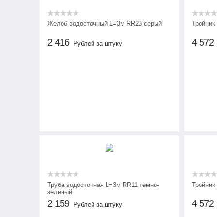
Желоб водосточный L=3м RR23 серый
Тройник
2 416
4 572
Рублей за штуку
Труба водосточная L=3м RR11 темно-
Тройник
зеленый
2 159
4 572
Рублей за штуку