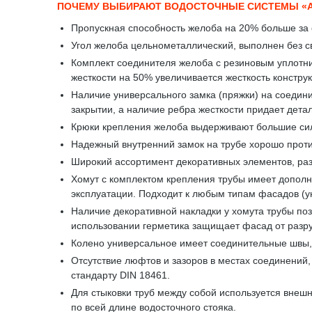
ПОЧЕМУ ВЫБИРАЮТ ВОДОСТОЧНЫЕ СИСТЕМЫ «
Пропускная способность желоба на 20% больше за 
Угол желоба цельнометаллический, выполнен без св
Комплект соединителя желоба с резиновым уплотни
жесткости на 50% увеличивается жесткость констру
Наличие универсального замка (пряжки) на соедини
закрытии, а наличие ребра жесткости придает дета
Крюки крепления желоба выдерживают большие сило
Надежный внутренний замок на трубе хорошо проти
Широкий ассортимент декоративных элементов, ра
Хомут с комплектом крепления трубы имеет дополни
эксплуатации. Подходит к любым типам фасадов (у
Наличие декоративной накладки у хомута трубы поз
использовании герметика защищает фасад от разр
Колено универсальное имеет соединительные швы, 
Отсутствие люфтов и зазоров в местах соединений
стандарту DIN 18461.
Для стыковки труб между собой используется внешн
по всей длине водосточного стояка.