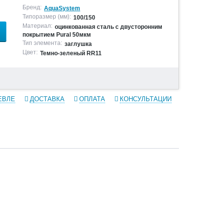
Бренд:
AquaSystem
Типоразмер (мм):
100/150
Материал:
оцинкованная сталь с двусторонним
покрытием Pural 50мкм
Тип элемента:
заглушка
Цвет:
Темно-зеленый RR11
ЕВЛЕ
ДОСТАВКА
ОПЛАТА
КОНСУЛЬТАЦИИ