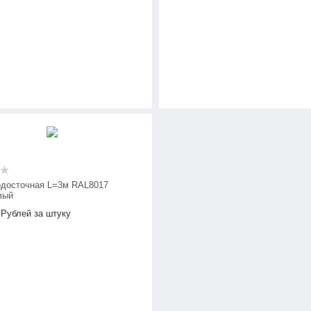
одосточная L=3м RAL8017
вый
Рублей за штуку