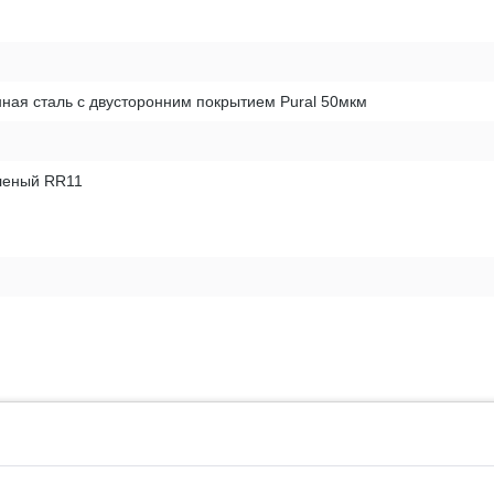
ная сталь с двусторонним покрытием Pural 50мкм
леный RR11