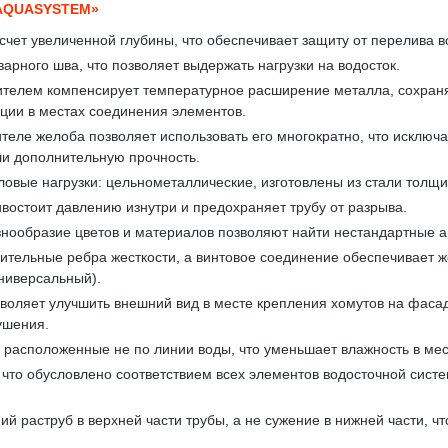
AQUASYSTEM»
счет увеличенной глубины, что обеспечивает защиту от перелива в
арного шва, что позволяет выдержать нагрузки на водосток.
телем компенсирует температурное расширение металла, сохраняя
кции в местах соединения элементов.
теле желоба позволяет использовать его многократно, что исключа
ли дополнительную прочность.
вые нагрузки: цельнометаллические, изготовлены из стали толщи
востоит давлению изнутри и предохраняет трубу от разрыва.
знообразие цветов и материалов позволяют найти нестандартные 
тельные ребра жесткости, а винтовое соединение обеспечивает же
ниверсальный).
воляет улучшить внешний вид в месте крепления хомутов на фасад
ушения.
расположенные не по линии воды, что уменьшает влажность в мес
, что обусловлено соответствием всех элементов водосточной си
ий раструб в верхней части трубы, а не сужение в нижней части, 