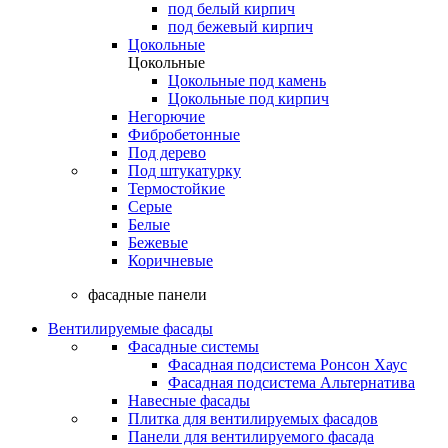
под белый кирпич
под бежевый кирпич
Цокольные
Цокольные
Цокольные под камень
Цокольные под кирпич
Негорючие
Фибробетонные
Под дерево
Под штукатурку
Термостойкие
Серые
Белые
Бежевые
Коричневые
фасадные панели
Вентилируемые фасады
Фасадные системы
Фасадная подсистема Ронсон Хаус
Фасадная подсистема Альтернатива
Навесные фасады
Плитка для вентилируемых фасадов
Панели для вентилируемого фасада