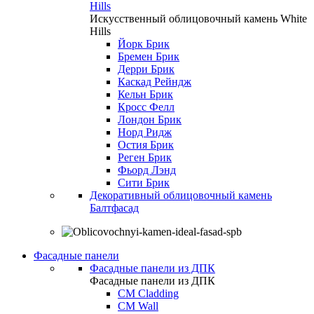
Hills
Искусственный облицовочный камень White
Hills
Йорк Брик
Бремен Брик
Дерри Брик
Каскад Рейндж
Кельн Брик
Кросс Фелл
Лондон Брик
Норд Ридж
Остия Брик
Реген Брик
Фьорд Лэнд
Сити Брик
Декоративный облицовочный камень
Балтфасад
Фасадные панели
Фасадные панели из ДПК
Фасадные панели из ДПК
CM Cladding
CM Wall