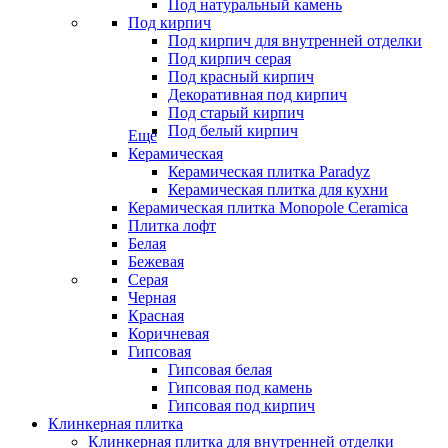
Под натуральный камень
Под кирпич
Под кирпич для внутренней отделки
Под кирпич серая
Под красный кирпич
Декоративная под кирпич
Под старый кирпич
Под белый кирпич
Еще
Керамическая
Керамическая плитка Paradyz
Керамическая плитка для кухни
Керамическая плитка Monopole Ceramica
Плитка лофт
Белая
Бежевая
Серая
Черная
Красная
Коричневая
Гипсовая
Гипсовая белая
Гипсовая под камень
Гипсовая под кирпич
Клинкерная плитка
Клинкерная плитка для внутренней отделки