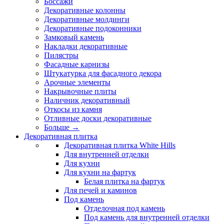
Боссажи
Декоративные колонны
Декоративные молдинги
Декоративные подоконники
Замковый камень
Накладки декоративные
Пилястры
Фасадные карнизы
Штукатурка для фасадного декора
Арочные элементы
Накрывочные плиты
Наличник декоративный
Откосы из камня
Отливные доски декоративные
Больше
→
Декоративная плитка
Декоративная плитка White Hills
Для внутренней отделки
Для кухни
Для кухни на фартук
Белая плитка на фартук
Для печей и каминов
Под камень
Отделочная под камень
Под камень для внутренней отделки