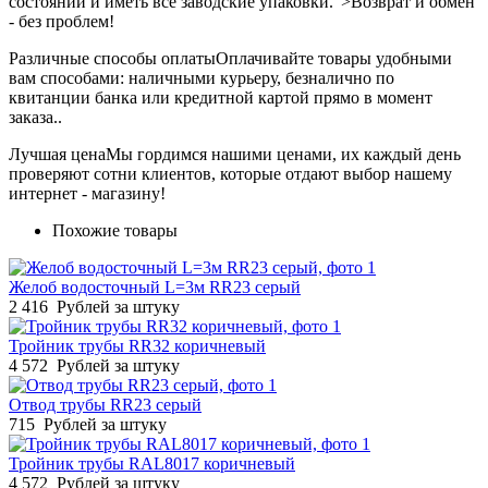
состоянии и иметь все заводские упаковки.">Возврат и обмен
- без проблем!
Различные способы оплаты
Оплачивайте товары удобными
вам способами: наличными курьеру, безналично по
квитанции банка или кредитной картой прямо в момент
заказа..
Лучшая цена
Мы гордимся нашими ценами, их каждый день
проверяют сотни клиентов, которые отдают выбор нашему
интернет - магазину!
Похожие товары
Желоб водосточный L=3м RR23 серый
2 416
Рублей за штуку
Тройник трубы RR32 коричневый
4 572
Рублей за штуку
Отвод трубы RR23 серый
715
Рублей за штуку
Тройник трубы RAL8017 коричневый
4 572
Рублей за штуку