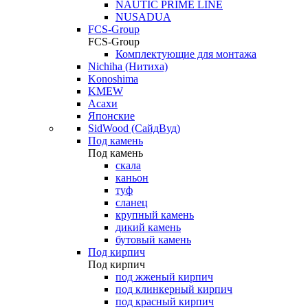
NAUTIC PRIME LINE
NUSADUA
FCS-Group
FCS-Group
Комплектующие для монтажа
Nichiha (Нитиха)
Konoshima
KMEW
Асахи
Японские
SidWood (СайдВуд)
Под камень
Под камень
скала
каньон
туф
сланец
крупный камень
дикий камень
бутовый камень
Под кирпич
Под кирпич
под жженый кирпич
под клинкерный кирпич
под красный кирпич