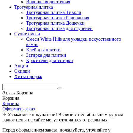
Воронка водосточная
Тротуарная плитка
Тротуарная плитка Тиволи
Тротуарная плитка Радиальная
Тротуарная плитка Дощечки
Тротуарная плитка для ступеней
Сухие смеси
Смеси White Hills для укладки искусственного
камня
Клей для плитки
Затирка для плитки
Красители для затирки
Акции
Скидки
Хиты продаж
0
Корзина
Ваша
Корзина
Корзина
Оформить заказ
⚠ Уважаемые покупатели! В связи с нестабильным курсом
валют цены на сайте могут отличаться от реальных.
Перед оформлением заказа, пожалуйста, уточняйте у