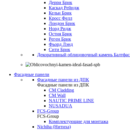
Дерри Брик
Каскад Рейндж
Кельн Брик
Кросс Фелл
Лондон Брик
Норд Ридж
Остия Брик
Реген Брик
Фьорд Лэнд
Сити Брик
Декоративный облицовочный камень Балтфас
Фасадные панели
Фасадные панели из ДПК
Фасадные панели из ДПК
CM Cladding
CM Wall
NAUTIC PRIME LINE
NUSADUA
FCS-Group
FCS-Group
Комплектующие для монтажа
Nichiha (Нитиха)