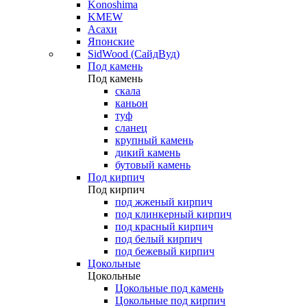
Konoshima
KMEW
Асахи
Японские
SidWood (СайдВуд)
Под камень
Под камень
скала
каньон
туф
сланец
крупный камень
дикий камень
бутовый камень
Под кирпич
Под кирпич
под жженый кирпич
под клинкерный кирпич
под красный кирпич
под белый кирпич
под бежевый кирпич
Цокольные
Цокольные
Цокольные под камень
Цокольные под кирпич