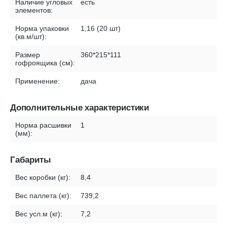
Наличие угловых
есть
элементов:
Норма упаковки
1,16 (20 шт)
(кв.м/шт):
Размер
360*215*111
гофроящика (см):
Применение:
дача
Дополнительные характеристики
Норма расшивки
1
(мм):
Габариты
Вес коробки (кг):
8,4
Вес паллета (кг):
739,2
Вес усл.м (кг):
7,2