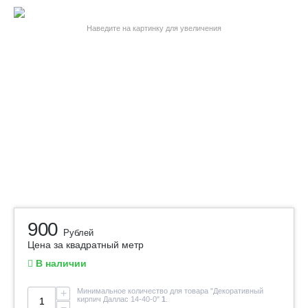
Наведите на картинку для увеличения
900
Рублей
Цена за квадратный метр
В наличии
Минимальное количество для товара "Декоративный
+
кирпич Даллас 14-40-0"
1
.
−