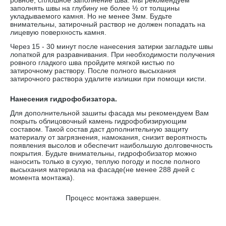
ровное, сплошное заполнение шва. Мы рекомендуем
заполнять швы на глубину не более ½ от толщины
укладываемого камня. Но не менее 3мм. Будьте
внимательны, затирочный раствор не должен попадать на
лицевую поверхность камня.
Через 15 - 30 минут после нанесения затирки загладьте швы
лопаткой для разравнивания. При необходимости получения
ровного гладкого шва пройдите мягкой кистью по
затирочному раствору. После полного высыхания
затирочного раствора удалите излишки при помощи кисти.
Нанесения гидрофобизатора.
Для дополнительной зашиты фасада мы рекомендуем Вам
покрыть облицовочный камень гидрофобизирующим
составом. Такой состав даст дополнительную защиту
материалу от загрязнения, намокания, снизит вероятность
появления высолов и обеспечит наибольшую долговечность
покрытия. Будьте внимательны, гидрофобизатор можно
наносить только в сухую, теплую погоду и после полного
высыхания материала на фасаде(не менее 288 дней с
момента монтажа).
Процесс монтажа завершен.