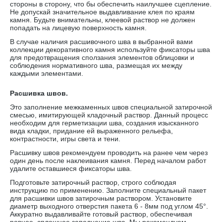
стороны в сторону, что бы обеспечить наилучшее сцепление.
Не допускай значительное выдавливание клея по краям
камня. Будьте внимательны, клеевой раствор не должен
попадать на лицевую поверхность камня.
В случае наличия расшивочного шва в выбранной вами
коллекции декоративного камня используйте фиксаторы шва
для предотвращения сползания элементов облицовки и
соблюдения нормативного шва, размещая их между
каждыми элементами.
Расшивка швов.
Это заполнение межкаменных швов специальной затирочной
смесью, имитирующей кладочный раствор. Данный процесс
необходим для герметизации шва, создания изысканного
вида кладки, придание ей выраженного рельефа,
контрастности, игры света и тени.
Расшивку швов рекомендуем проводить на ранее чем через
один день после наклеивания камня. Перед началом работ
удалите оставшиеся фиксаторы шва.
Подготовьте затирочный раствор, строго соблюдая
инструкцию по применению. Заполните специальный пакет
для расшивки швов затирочным раствором. Установите
диаметр выходного отверстия пакета 6 - 8мм под углом 45°.
Аккуратно выдавливайте готовый раствор, обеспечивая