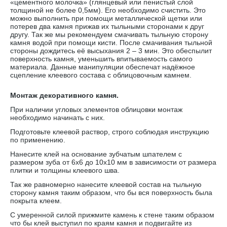
«цементного молочка» (глянцевый или пенистый слой
толщиной не более 0,5мм). Его необходимо счистить. Это
можно выполнить при помощи металлической щетки или
потерев два камня прижав их тыльными сторонами к друг
другу. Так же мы рекомендуем смачивать тыльную сторону
камня водой при помощи кисти. После смачивания тыльной
стороны дождитесь её высыхания 2 – 3 мин. Это обеспылит
поверхность камня, уменьшить впитываемость самого
материала. Данные манипуляции обеспечат надёжное
сцепление клеевого состава с облицовочным камнем.
Монтаж декоративного камня.
При наличии угловых элементов облицовки монтаж
необходимо начинать с них.
Подготовьте клеевой раствор, строго соблюдая инструкцию
по применению.
Нанесите клей на основание зубчатым шпателем с
размером зуба от 6х6 до 10х10 мм в зависимости от размера
плитки и толщины клеевого шва.
Так же равномерно нанесите клеевой состав на тыльную
сторону камня таким образом, что бы вся поверхность была
покрыта клеем.
С умеренной силой прижмите камень к стене таким образом
что бы клей выступил по краям камня и подвигайте из