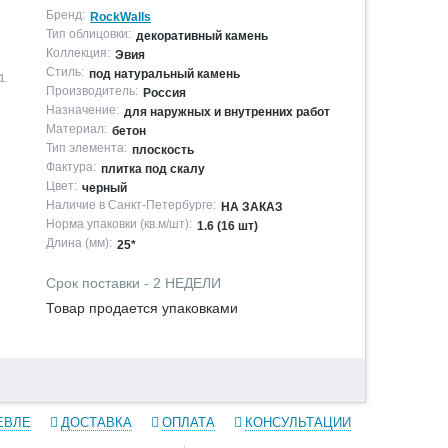
Бренд:
RockWalls
Тип облицовки:
декоративный камень
Коллекция:
Эвия
Стиль:
под натуральный камень
1
.
Производитель:
Россия
Назначение:
для наружных и внутренних работ
Материал:
бетон
Тип элемента:
плоскость
Фактура:
плитка под скалу
Цвет:
черный
Наличие в Санкт-Петербурге:
НА ЗАКАЗ
Норма упаковки (кв.м/шт):
1.6 (16 шт)
Длина (мм):
25*
Срок поставки - 2 НЕДЕЛИ
Товар продается упаковками
ЕВЛЕ
ДОСТАВКА
ОПЛАТА
КОНСУЛЬТАЦИИ