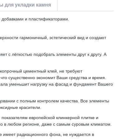
 для укладки камня
с добавками и пластификаторами.
ерхности гармоничный, эстетический вид и создают
ет с лёгкостью подобрать элементы друг к другу. А
окопрочный цементный клей, не требуют
 что существенно экономит Ваши средства и время.
иала уменьшит нагрузку на фасад и фундамент Вашего
удовании с полным контролем качества. Все элементы
оксидные красители.
м показателям европейской клинкерной плитке и
его в любом регионе, даже с самым суровым климатом.
е имеет радиационного фона, не нуждается в