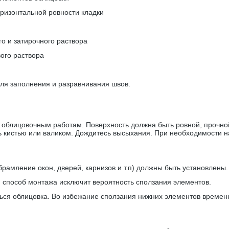
оризонтальной ровности кладки
о и затирочного раствора
ого раствора
для заполнения и разравнивания швов.
облицовочным работам. Поверхность должна быть ровной, прочной
ь кистью или валиком. Дождитесь высыхания. При необходимости н
амление окон, дверей, карнизов и т.п) должны быть установлены.
й способ монтажа исключит вероятность сползания элементов.
аться облицовка. Во избежание сползания нижних элементов времен