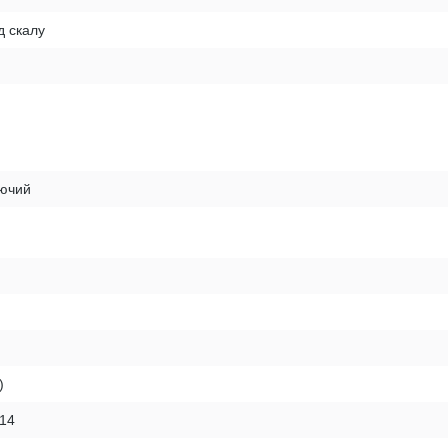
д скалу
рючий
)
214