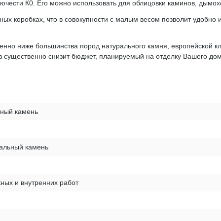
чести К0. Его можно использовать для облицовки каминов, дымоходо
нных коробках, что в совокупности с малым весом позволит удобно 
венно ниже большинства пород натурального камня, европейской к
в существенно снизит бюджет, планируемый на отделку Вашего дом
вный камень
ральный камень
ных и внутренних работ