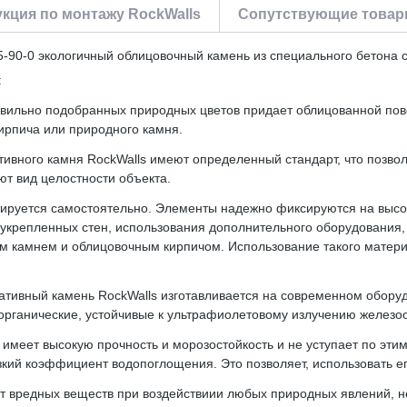
кция по монтажу RockWalls
Сопутствующие товары
-90-0 экологичный облицовочный камень из специального бетона 
:
авильно подобранных природных цветов придает облицованной пов
кирпича или природного камня.
ивного камня RockWalls имеют определенный стандарт, что позволя
т вид целостности объекта.
нтируется самостоятельно. Элементы надежно фиксируются на выс
укрепленных стен, использования дополнительного оборудования,
ым камнем и облицовочным кирпичом. Использование такого матер
оративный камень RockWalls изготавливается на современном обор
органические, устойчивые к ультрафиолетовому излучению железо
 имеет высокую прочность и морозостойкость и не уступает по эти
изкий коэффициент водопоглощения. Это позволяет, использовать 
ет вредных веществ при воздействиии любых природных явлений, н