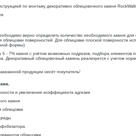
нструкцией по монтажу декоративно облицовочного камня
RockWall
ти.
еобходимо верно определить количество необходимого камня для 
я облицовки поверхностей. Для облицовки плоской поверхности ис
зной формы).
5 - 7% камня с учётом возможных подрезов, подбора элементов по 
а. Декоративный облицовочный камень реализуется с учетом норма
заказанной продукции несёт покупатель!
ажа.
рхности и увеличения коэффициента адгезии
ого камня
и облицовки
среды
рофобизатора.
элементов облицовки