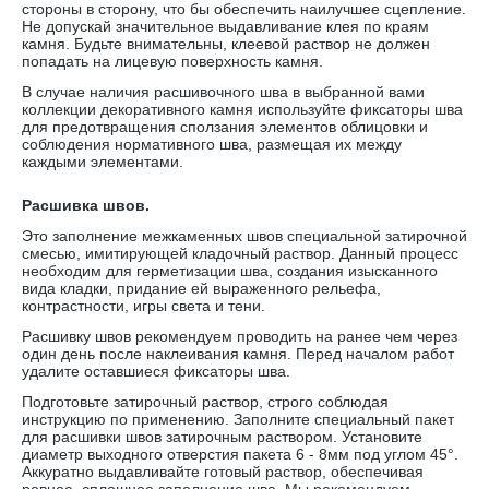
стороны в сторону, что бы обеспечить наилучшее сцепление.
Не допускай значительное выдавливание клея по краям
камня. Будьте внимательны, клеевой раствор не должен
попадать на лицевую поверхность камня.
В случае наличия расшивочного шва в выбранной вами
коллекции декоративного камня используйте фиксаторы шва
для предотвращения сползания элементов облицовки и
соблюдения нормативного шва, размещая их между
каждыми элементами.
Расшивка швов.
Это заполнение межкаменных швов специальной затирочной
смесью, имитирующей кладочный раствор. Данный процесс
необходим для герметизации шва, создания изысканного
вида кладки, придание ей выраженного рельефа,
контрастности, игры света и тени.
Расшивку швов рекомендуем проводить на ранее чем через
один день после наклеивания камня. Перед началом работ
удалите оставшиеся фиксаторы шва.
Подготовьте затирочный раствор, строго соблюдая
инструкцию по применению. Заполните специальный пакет
для расшивки швов затирочным раствором. Установите
диаметр выходного отверстия пакета 6 - 8мм под углом 45°.
Аккуратно выдавливайте готовый раствор, обеспечивая