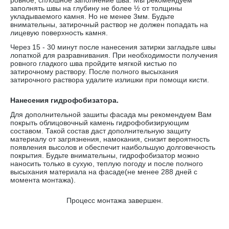
ровное, сплошное заполнение шва. Мы рекомендуем
заполнять швы на глубину не более ½ от толщины
укладываемого камня. Но не менее 3мм. Будьте
внимательны, затирочный раствор не должен попадать на
лицевую поверхность камня.
Через 15 - 30 минут после нанесения затирки загладьте швы
лопаткой для разравнивания. При необходимости получения
ровного гладкого шва пройдите мягкой кистью по
затирочному раствору. После полного высыхания
затирочного раствора удалите излишки при помощи кисти.
Нанесения гидрофобизатора.
Для дополнительной зашиты фасада мы рекомендуем Вам
покрыть облицовочный камень гидрофобизирующим
составом. Такой состав даст дополнительную защиту
материалу от загрязнения, намокания, снизит вероятность
появления высолов и обеспечит наибольшую долговечность
покрытия. Будьте внимательны, гидрофобизатор можно
наносить только в сухую, теплую погоду и после полного
высыхания материала на фасаде(не менее 288 дней с
момента монтажа).
Процесс монтажа завершен.