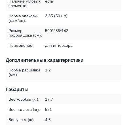
Наличие угловых
есть
элементов:
Норма упаковки
3,85 (50 шт)
(кв.м/шт):
Размер
500*255*142
гофроящика (см):
Применение:
для интерьера
Дополнительные характеристики
Норма расшивки
1,2
(мм):
Габариты
Вес коробки (кг):
17,7
Вес паллета (кг):
531
Вес усл.м (кг):
4,6