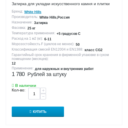
Затирка для укладки искусственного камня и плитки
Бренд:
White Hills
Производитель:
White Hills,Россия
Назначение:
Затирка
Фасовка:
25 кг
Температура применения:
+5 градусов С
Расход на 1 м2 (кг):
6-11
Морозостойкость F (циклов не менее):
50
Классификация смесей EN12004 и EN1388:
класс CG2
Гарантийный срок хранения в фирменной упаковке в сухом
помещении (месяцев):
12
Применение:
для наружных и внутренних работ
1 780
Рублей за штуку
В наличии
Кол-во:
+
−
КУПИТЬ