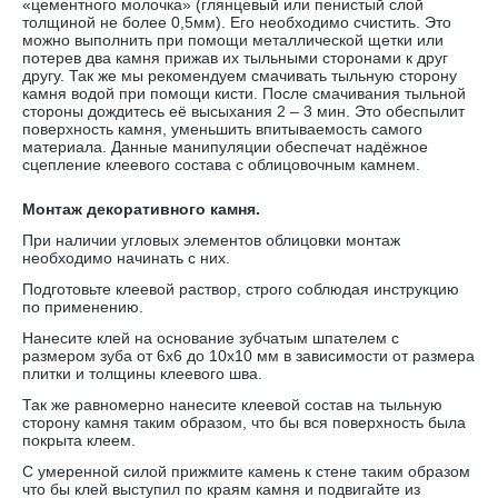
«цементного молочка» (глянцевый или пенистый слой
толщиной не более 0,5мм). Его необходимо счистить. Это
можно выполнить при помощи металлической щетки или
потерев два камня прижав их тыльными сторонами к друг
другу. Так же мы рекомендуем смачивать тыльную сторону
камня водой при помощи кисти. После смачивания тыльной
стороны дождитесь её высыхания 2 – 3 мин. Это обеспылит
поверхность камня, уменьшить впитываемость самого
материала. Данные манипуляции обеспечат надёжное
сцепление клеевого состава с облицовочным камнем.
Монтаж декоративного камня.
При наличии угловых элементов облицовки монтаж
необходимо начинать с них.
Подготовьте клеевой раствор, строго соблюдая инструкцию
по применению.
Нанесите клей на основание зубчатым шпателем с
размером зуба от 6х6 до 10х10 мм в зависимости от размера
плитки и толщины клеевого шва.
Так же равномерно нанесите клеевой состав на тыльную
сторону камня таким образом, что бы вся поверхность была
покрыта клеем.
С умеренной силой прижмите камень к стене таким образом
что бы клей выступил по краям камня и подвигайте из