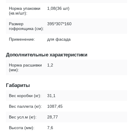
Норма упаковки
1,08(36 шт)
(кв.м/шт):
Размер
395*307*160
гофроящика (см):
Применение:
для фасада
Дополнительные характеристики
Норма расшивки
1,2
(мм):
Габариты
Вес коробки (кг):
31,1
Вес паллета (кг):
1087,45
Вес усл.м (кг):
28,77
Высота (мм):
7,6