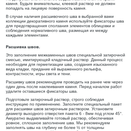
камня. Будьте внимательны, клеевой раствор не должен
попадать на лицевую поверхность камня.
В случае наличия расшивочного шва в выбранной вами
коллекции декоративного камня используйте фиксаторы шва
для предотвращения сползания элементов облицовки и
соблюдения нормативного шва, размещая их между
каждыми элементами.
Расшивка швов.
Это заполнение межкаменных швов специальной затирочной
смесью, имитирующей кладочный раствор. Данный процесс
необходим для герметизации шва, создания изысканного
вида кладки, придание ей выраженного рельефа,
контрастности, игры света и тени.
Расшивку швов рекомендуем проводить на ранее чем через
один день после наклеивания камня. Перед началом работ
удалите оставшиеся фиксаторы шва.
Подготовьте затирочный раствор, строго соблюдая
инструкцию по применению. Заполните специальный пакет
для расшивки швов затирочным раствором. Установите
диаметр выходного отверстия пакета 6 - 8мм под углом 45°.
Аккуратно выдавливайте готовый раствор, обеспечивая
ровное, сплошное заполнение шва. Мы рекомендуем
заполнять швы на глубину не более ½ от толщины