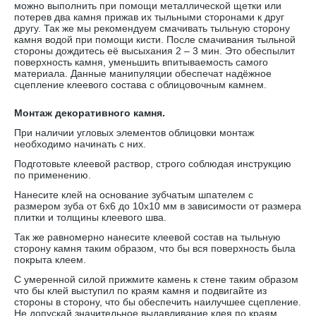
можно выполнить при помощи металлической щетки или
потерев два камня прижав их тыльными сторонами к друг
другу. Так же мы рекомендуем смачивать тыльную сторону
камня водой при помощи кисти. После смачивания тыльной
стороны дождитесь её высыхания 2 – 3 мин. Это обеспылит
поверхность камня, уменьшить впитываемость самого
материала. Данные манипуляции обеспечат надёжное
сцепление клеевого состава с облицовочным камнем.
Монтаж декоративного камня.
При наличии угловых элементов облицовки монтаж
необходимо начинать с них.
Подготовьте клеевой раствор, строго соблюдая инструкцию
по применению.
Нанесите клей на основание зубчатым шпателем с
размером зуба от 6х6 до 10х10 мм в зависимости от размера
плитки и толщины клеевого шва.
Так же равномерно нанесите клеевой состав на тыльную
сторону камня таким образом, что бы вся поверхность была
покрыта клеем.
С умеренной силой прижмите камень к стене таким образом
что бы клей выступил по краям камня и подвигайте из
стороны в сторону, что бы обеспечить наилучшее сцепление.
Не допускай значительное выдавливание клея по краям