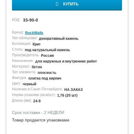
КУПИТЬ
КОД:
33-90-0
Бренд:
RockWalls
Тип облицовки:
декоративный камень
Коллекция:
Крит
Стиль:
под натуральный камень
Производитель:
Россия
Назначение:
для наружных и внутренних работ
Материал:
бетон
Тип элемента:
плоскость
Фактура:
плитка под кирпич
Цвет:
черный
Наличие в Санкт-Петербурге:
НА ЗАКАЗ
Норма упаковки (кв.м/шт):
1,76 (20 шт)
Длина (мм):
24-9
Срок поставки - 2 НЕДЕЛИ
Товар продается упаковками