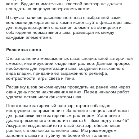
камня. Будьте внимательны, клеевой раствор не должен
попадать на лицевую поверхность камня.
В случае наличия расшивочного шва в выбранной вами
коллекции декоративного камня используйте фиксаторы шва
для предотвращения сползания элементов облицовки и
соблюдения нормативного шва, размещая их между
каждыми элементами.
Расшивка швов.
Это заполнение межкаменных швов специальной затирочной
смесью, имитирующей кладочный раствор. Данный процесс
необходим для герметизации шва, создания изысканного
вида кладки, придание ей выраженного рельефа,
контрастности, игры света и тени.
Расшивку швов рекомендуем проводить на ранее чем через
один день после наклеивания камня. Перед началом работ
удалите оставшиеся фиксаторы шва.
Подготовьте затирочный раствор, строго соблюдая
инструкцию по применению. Заполните специальный пакет
для расшивки швов затирочным раствором. Установите
диаметр выходного отверстия пакета 6 - 8мм под углом 45°.
Аккуратно выдавливайте готовый раствор, обеспечивая
ровное, сплошное заполнение шва. Мы рекомендуем
заполнять швы на глубину не более ½ от толщины