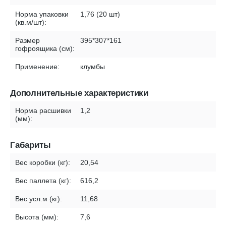
Норма упаковки
1,76 (20 шт)
(кв.м/шт):
Размер
395*307*161
гофроящика (см):
Применение:
клумбы
Дополнительные характеристики
Норма расшивки
1,2
(мм):
Габариты
Вес коробки (кг):
20,54
Вес паллета (кг):
616,2
Вес усл.м (кг):
11,68
Высота (мм):
7,6