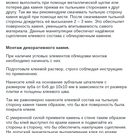
можно выполнить при помощи металлической щетки или
потерев два камня прижав их тыльными сторонами к друг
другу. Так же мы рекомендуем смачивать тыльную сторону
камня водой при помощи кисти. После смачивания тыльной
стороны дождитесь её высыхания 2 – 3 мин. Это обеспылит
поверхность камня, уменьшить впитываемость самого
материала. Данные манипуляции обеспечат надёжное
сцепление клеевого состава с облицовочным камнем.
Монтаж декоративного камня.
При наличии угловых элементов облицовки монтаж
необходимо начинать с них.
Подготовьте клеевой раствор, строго соблюдая инструкцию
по применению.
Нанесите клей на основание зубчатым шпателем с
размером зуба от 6х6 до 10х10 мм в зависимости от размера
плитки и толщины клеевого шва.
Так же равномерно нанесите клеевой состав на тыльную
сторону камня таким образом, что бы вся поверхность была
покрыта клеем.
С умеренной силой прижмите камень к стене таким образом
что бы клей выступил по краям камня и подвигайте из
стороны в сторону, что бы обеспечить наилучшее сцепление.
Не допускай значительное выдавливание клея по краям