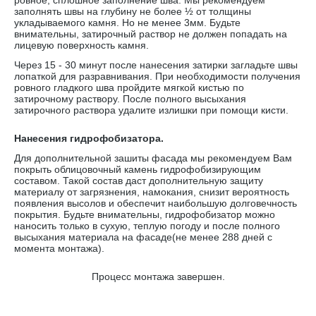
ровное, сплошное заполнение шва. Мы рекомендуем
заполнять швы на глубину не более ½ от толщины
укладываемого камня. Но не менее 3мм. Будьте
внимательны, затирочный раствор не должен попадать на
лицевую поверхность камня.
Через 15 - 30 минут после нанесения затирки загладьте швы
лопаткой для разравнивания. При необходимости получения
ровного гладкого шва пройдите мягкой кистью по
затирочному раствору. После полного высыхания
затирочного раствора удалите излишки при помощи кисти.
Нанесения гидрофобизатора.
Для дополнительной зашиты фасада мы рекомендуем Вам
покрыть облицовочный камень гидрофобизирующим
составом. Такой состав даст дополнительную защиту
материалу от загрязнения, намокания, снизит вероятность
появления высолов и обеспечит наибольшую долговечность
покрытия. Будьте внимательны, гидрофобизатор можно
наносить только в сухую, теплую погоду и после полного
высыхания материала на фасаде(не менее 288 дней с
момента монтажа).
Процесс монтажа завершен.