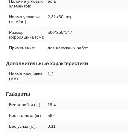
Наличие угловых
есть
элементов:
Норма упаковки
2,31 (30 шт)
(кв.м/шт):
Размер
500*255*147
гофроящика (см):
Применение:
для наружных работ
Дополнительные характеристики
Норма расшивки
1,2
(мм):
Габариты
Вес коробки (кг):
19,4
Вес паллета (кг):
582
Вес усл.м (кг):
8.11