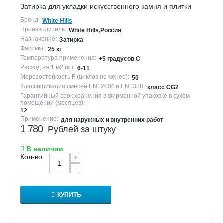
Затирка для укладки искусственного камня и плитки
Бренд:
White Hills
Производитель:
White Hills,Россия
Назначение:
Затирка
Фасовка:
25 кг
Температура применения:
+5 градусов С
Расход на 1 м2 (кг):
6-11
Морозостойкость F (циклов не менее):
50
Классификация смесей EN12004 и EN1388:
класс CG2
Гарантийный срок хранения в фирменной упаковке в сухом
помещении (месяцев):
12
Применение:
для наружных и внутренних работ
1 780
Рублей за штуку
В наличии
Кол-во:
+
−
КУПИТЬ