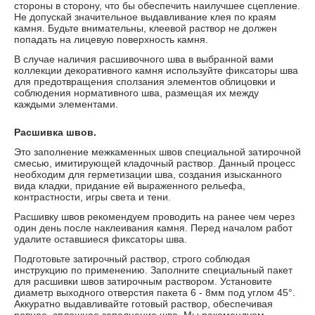
стороны в сторону, что бы обеспечить наилучшее сцепление.
Не допускай значительное выдавливание клея по краям
камня. Будьте внимательны, клеевой раствор не должен
попадать на лицевую поверхность камня.
В случае наличия расшивочного шва в выбранной вами
коллекции декоративного камня используйте фиксаторы шва
для предотвращения сползания элементов облицовки и
соблюдения нормативного шва, размещая их между
каждыми элементами.
Расшивка швов.
Это заполнение межкаменных швов специальной затирочной
смесью, имитирующей кладочный раствор. Данный процесс
необходим для герметизации шва, создания изысканного
вида кладки, придание ей выраженного рельефа,
контрастности, игры света и тени.
Расшивку швов рекомендуем проводить на ранее чем через
один день после наклеивания камня. Перед началом работ
удалите оставшиеся фиксаторы шва.
Подготовьте затирочный раствор, строго соблюдая
инструкцию по применению. Заполните специальный пакет
для расшивки швов затирочным раствором. Установите
диаметр выходного отверстия пакета 6 - 8мм под углом 45°.
Аккуратно выдавливайте готовый раствор, обеспечивая