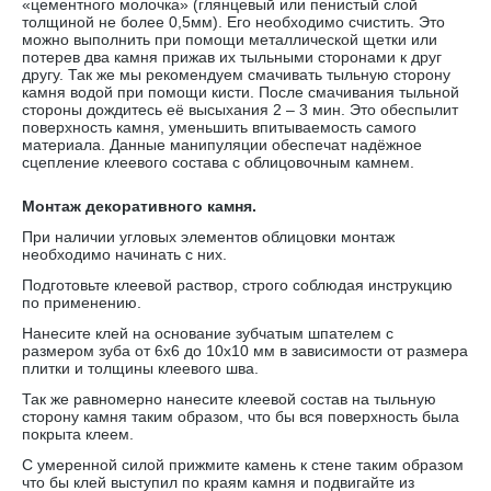
«цементного молочка» (глянцевый или пенистый слой
толщиной не более 0,5мм). Его необходимо счистить. Это
можно выполнить при помощи металлической щетки или
потерев два камня прижав их тыльными сторонами к друг
другу. Так же мы рекомендуем смачивать тыльную сторону
камня водой при помощи кисти. После смачивания тыльной
стороны дождитесь её высыхания 2 – 3 мин. Это обеспылит
поверхность камня, уменьшить впитываемость самого
материала. Данные манипуляции обеспечат надёжное
сцепление клеевого состава с облицовочным камнем.
Монтаж декоративного камня.
При наличии угловых элементов облицовки монтаж
необходимо начинать с них.
Подготовьте клеевой раствор, строго соблюдая инструкцию
по применению.
Нанесите клей на основание зубчатым шпателем с
размером зуба от 6х6 до 10х10 мм в зависимости от размера
плитки и толщины клеевого шва.
Так же равномерно нанесите клеевой состав на тыльную
сторону камня таким образом, что бы вся поверхность была
покрыта клеем.
С умеренной силой прижмите камень к стене таким образом
что бы клей выступил по краям камня и подвигайте из