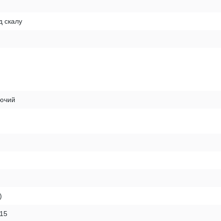
д скалу
рючий
)
215