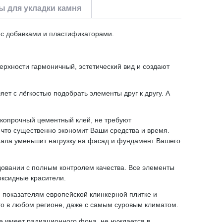
 для укладки камня
 с добавками и пластификаторами.
ерхности гармоничный, эстетический вид и создают
ет с лёгкостью подобрать элементы друг к другу. А
окопрочный цементный клей, не требуют
 что существенно экономит Ваши средства и время.
иала уменьшит нагрузку на фасад и фундамент Вашего
удовании с полным контролем качества. Все элементы
оксидные красители.
м показателям европейской клинкерной плитке и
его в любом регионе, даже с самым суровым климатом.
е имеет радиационного фона, не нуждается в