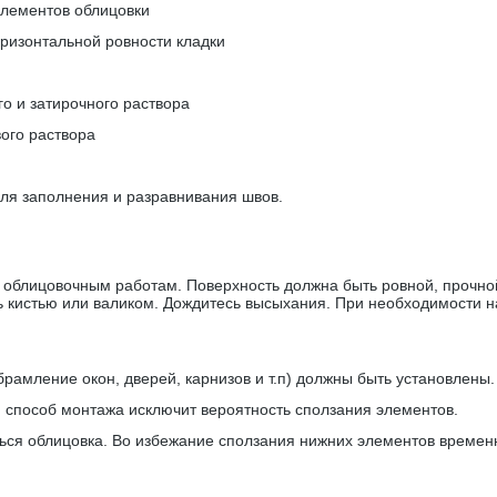
элементов облицовки
оризонтальной ровности кладки
о и затирочного раствора
ого раствора
для заполнения и разравнивания швов.
облицовочным работам. Поверхность должна быть ровной, прочной
ь кистью или валиком. Дождитесь высыхания. При необходимости н
амление окон, дверей, карнизов и т.п) должны быть установлены.
й способ монтажа исключит вероятность сползания элементов.
аться облицовка. Во избежание сползания нижних элементов времен