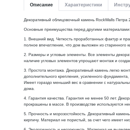
Описание
Характеристики
Инстру
Декоративный облицовочный камень RockWalls Петра 2
Основные преимущества перед другими материалами
1. Внешний вид. Четкость проработанных фактур и пр
полное впечатление, что дом выложен из старинного 
2. Размеры и угловые элементы. Все элементы декорат
наличие угловых элементов упрощают монтаж и создаю
3. Простота монтажа. Декоративный камень легко мо
дополнительного крепления, усиленного фундамента, 
Имеет гораздо меньший вес в сравнении с натуральн
дома.
4. Гарантия качества. Гарантия не менее 50 лет. Дек
прокрашены в массе. В производстве используются не
5. Прочность и морозостойкость. Декоративный камень
кирпичу. Материал не пористый, за счет чего имеет н
6. Экологичность и негорючесть. Материал не выделя