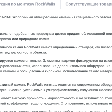
кция по монтажу RockWalls
Сопутствующие товары
0-23-0 экологичный облицовочный камень из специального бетона
:
авильно подобранных природных цветов придает облицованной пов
кирпича или природного камня.
ивного камня RockWalls имеют определенный стандарт, что позволя
т вид целостности объекта.
нтируется самостоятельно. Элементы надежно фиксируются на выс
укрепленных стен, использования дополнительного оборудования,
ым камнем и облицовочным кирпичом. Использование такого матер
оративный камень RockWalls изготавливается на современном обор
органические, устойчивые к ультрафиолетовому излучению железо
 имеет высокую прочность и морозостойкость и не уступает по эти
изкий коэффициент водопоглощения. Это позволяет, использовать 
ет вредных веществ при воздействиии любых природных явлений, н