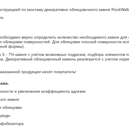
нструкцией по монтажу декоративно облицовочного камня
RockWall
ти.
еобходимо верно определить количество необходимого камня для 
я облицовки поверхностей. Для облицовки плоской поверхности ис
зной формы).
5 - 7% камня с учётом возможных подрезов, подбора элементов по 
а. Декоративный облицовочный камень реализуется с учетом норма
заказанной продукции несёт покупатель!
ажа.
рхности и увеличения коэффициента адгезии
ого камня
и облицовки
среды
рофобизатора.