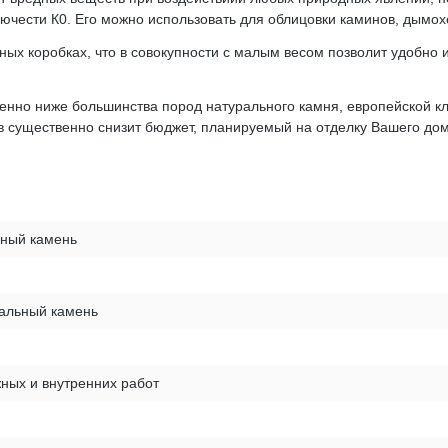
чести К0. Его можно использовать для облицовки каминов, дымоходо
нных коробках, что в совокупности с малым весом позволит удобно 
венно ниже большинства пород натурального камня, европейской к
в существенно снизит бюджет, планируемый на отделку Вашего дом
вный камень
ральный камень
ных и внутренних работ