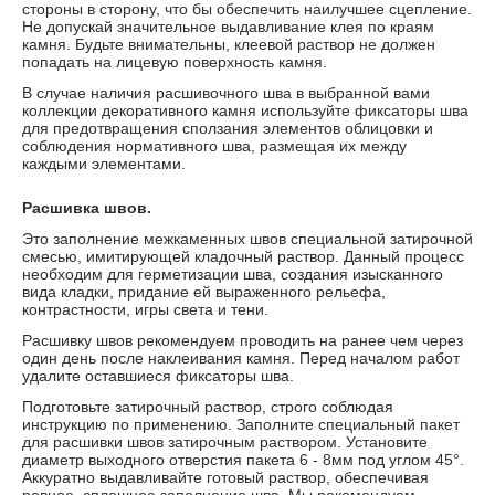
стороны в сторону, что бы обеспечить наилучшее сцепление.
Не допускай значительное выдавливание клея по краям
камня. Будьте внимательны, клеевой раствор не должен
попадать на лицевую поверхность камня.
В случае наличия расшивочного шва в выбранной вами
коллекции декоративного камня используйте фиксаторы шва
для предотвращения сползания элементов облицовки и
соблюдения нормативного шва, размещая их между
каждыми элементами.
Расшивка швов.
Это заполнение межкаменных швов специальной затирочной
смесью, имитирующей кладочный раствор. Данный процесс
необходим для герметизации шва, создания изысканного
вида кладки, придание ей выраженного рельефа,
контрастности, игры света и тени.
Расшивку швов рекомендуем проводить на ранее чем через
один день после наклеивания камня. Перед началом работ
удалите оставшиеся фиксаторы шва.
Подготовьте затирочный раствор, строго соблюдая
инструкцию по применению. Заполните специальный пакет
для расшивки швов затирочным раствором. Установите
диаметр выходного отверстия пакета 6 - 8мм под углом 45°.
Аккуратно выдавливайте готовый раствор, обеспечивая