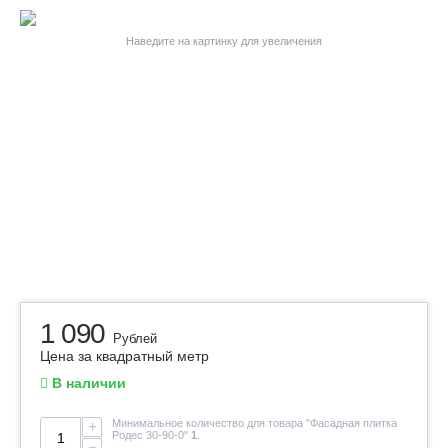
Наведите на картинку для увеличения
1 090
Рублей
Цена за квадратный метр
В наличии
Минимальное количество для товара "Фасадная плитка
+
Родес 30-90-0"
1
.
−