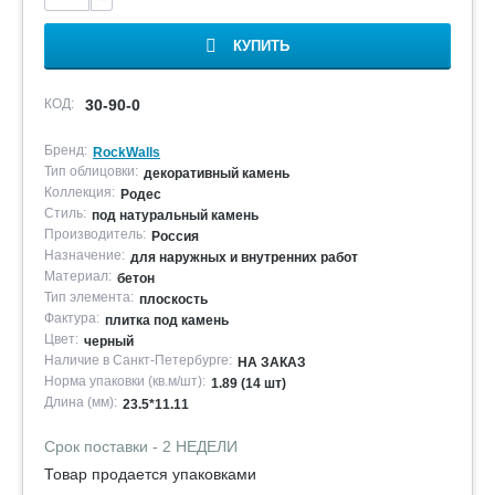
КУПИТЬ
КОД:
30-90-0
Бренд:
RockWalls
Тип облицовки:
декоративный камень
Коллекция:
Родес
Стиль:
под натуральный камень
Производитель:
Россия
Назначение:
для наружных и внутренних работ
Материал:
бетон
Тип элемента:
плоскость
Фактура:
плитка под камень
Цвет:
черный
Наличие в Санкт-Петербурге:
НА ЗАКАЗ
Норма упаковки (кв.м/шт):
1.89 (14 шт)
Длина (мм):
23.5*11.11
Срок поставки - 2 НЕДЕЛИ
Товар продается упаковками