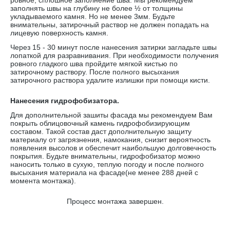
ровное, сплошное заполнение шва. Мы рекомендуем
заполнять швы на глубину не более ½ от толщины
укладываемого камня. Но не менее 3мм. Будьте
внимательны, затирочный раствор не должен попадать на
лицевую поверхность камня.
Через 15 - 30 минут после нанесения затирки загладьте швы
лопаткой для разравнивания. При необходимости получения
ровного гладкого шва пройдите мягкой кистью по
затирочному раствору. После полного высыхания
затирочного раствора удалите излишки при помощи кисти.
Нанесения гидрофобизатора.
Для дополнительной зашиты фасада мы рекомендуем Вам
покрыть облицовочный камень гидрофобизирующим
составом. Такой состав даст дополнительную защиту
материалу от загрязнения, намокания, снизит вероятность
появления высолов и обеспечит наибольшую долговечность
покрытия. Будьте внимательны, гидрофобизатор можно
наносить только в сухую, теплую погоду и после полного
высыхания материала на фасаде(не менее 288 дней с
момента монтажа).
Процесс монтажа завершен.