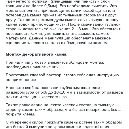
«цементного молочка» (глянцевый или пенистый слой
толщиной не более 0,5мм). Его необходимо счистить. Это
можно выполнить при помощи металлической щетки или
потерев два камня прижав их тыльными сторонами к друг
другу. Так же мы рекомендуем смачивать тыльную сторону
камня водой при помощи кисти. После смачивания тыльной
стороны дождитесь её высыхания 2 – 3 мин. Это обеспылит
поверхность камня, уменьшить впитываемость самого
материала. Данные манипуляции обеспечат надёжное
сцепление клеевого состава с облицовочным камнем.
Монтаж декоративного камня.
При наличии угловых элементов облицовки монтаж
необходимо начинать с них.
Подготовьте клеевой раствор, строго соблюдая инструкцию
по применению.
Нанесите клей на основание зубчатым шпателем с
размером зуба от 6х6 до 10х10 мм в зависимости от размера
плитки и толщины клеевого шва.
Так же равномерно нанесите клеевой состав на тыльную
сторону камня таким образом, что бы вся поверхность была
покрыта клеем.
С умеренной силой прижмите камень к стене таким образом
что бы клей выступил по краям камня и подвигайте из