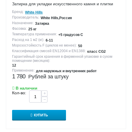
Затирка для укладки искусственного камня и плитки
Бренд:
White Hills
Производитель:
White Hills,Россия
Назначение:
Затирка
Фасовка:
25 кг
Температура применения:
+5 градусов С
Расход на 1 м2 (кг):
6-11
Морозостойкость F (циклов не менее):
50
Классификация смесей EN12004 и EN1388:
класс CG2
Гарантийный срок хранения в фирменной упаковке в сухом
помещении (месяцев):
12
Применение:
для наружных и внутренних работ
1 780
Рублей за штуку
В наличии
Кол-во:
+
−
КУПИТЬ