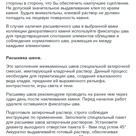
стороны в сторону, что бы обеспечить наилучшее сцепление.
Не допускай значительное выдавливание клея по краям
камня. Будьте внимательны, клеевой раствор не должен
попадать на лицевую поверхность камня.
В случае наличия расшивочного шва в выбранной вами
коллекции декоративного камня используйте фиксаторы шва
для предотвращения сползания элементов облицовки и
соблюдения нормативного шва, размещая их между
каждыми элементами.
Расшивка швов.
Это заполнение межкаменных швов специальной затирочной
смесью, имитирующей кладочный раствор. Данный процесс
необходим для герметизации шва, создания изысканного
вида кладки, придание ей выраженного рельефа,
контрастности, игры света и тени.
Расшивку швов рекомендуем проводить на ранее чем через
один день после наклеивания камня. Перед началом работ
удалите оставшиеся фиксаторы шва.
Подготовьте затирочный раствор, строго соблюдая
инструкцию по применению. Заполните специальный пакет
для расшивки швов затирочным раствором. Установите
диаметр выходного отверстия пакета 6 - 8мм под углом 45°.
Аккуратно выдавливайте готовый раствор, обеспечивая