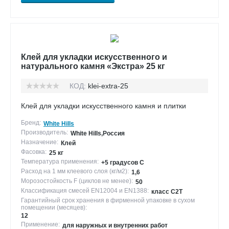
Клей для укладки искусственного и
натурального камня «Экстра» 25 кг
КОД:
klei-extra-25
Клей для укладки искусственного камня и плитки
Бренд:
White Hills
Производитель:
White Hills,Россия
Назначение:
Клей
Фасовка:
25 кг
Температура применения:
+5 градусов С
Расход на 1 мм клеевого слоя (кг/м2):
1,6
Морозостойкость F (циклов не менее):
50
Классификация смесей EN12004 и EN1388:
класс С2Т
Гарантийный срок хранения в фирменной упаковке в сухом
помещении (месяцев):
12
Применение:
для наружных и внутренних работ