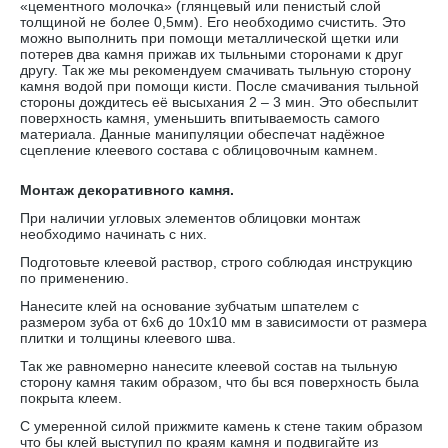
«цементного молочка» (глянцевый или пенистый слой
толщиной не более 0,5мм). Его необходимо счистить. Это
можно выполнить при помощи металлической щетки или
потерев два камня прижав их тыльными сторонами к друг
другу. Так же мы рекомендуем смачивать тыльную сторону
камня водой при помощи кисти. После смачивания тыльной
стороны дождитесь её высыхания 2 – 3 мин. Это обеспылит
поверхность камня, уменьшить впитываемость самого
материала. Данные манипуляции обеспечат надёжное
сцепление клеевого состава с облицовочным камнем.
Монтаж декоративного камня.
При наличии угловых элементов облицовки монтаж
необходимо начинать с них.
Подготовьте клеевой раствор, строго соблюдая инструкцию
по применению.
Нанесите клей на основание зубчатым шпателем с
размером зуба от 6х6 до 10х10 мм в зависимости от размера
плитки и толщины клеевого шва.
Так же равномерно нанесите клеевой состав на тыльную
сторону камня таким образом, что бы вся поверхность была
покрыта клеем.
С умеренной силой прижмите камень к стене таким образом
что бы клей выступил по краям камня и подвигайте из