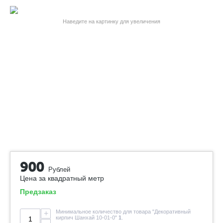
Наведите на картинку для увеличения
900
Рублей
Цена за квадратный метр
Предзаказ
Минимальное количество для товара "Декоративный
+
кирпич Шанхай 10-01-0"
1
.