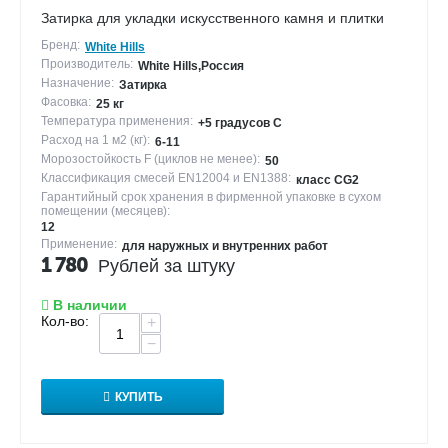
Затирка для укладки искусственного камня и плитки
Бренд:
White Hills
Производитель:
White Hills,Россия
Назначение:
Затирка
Фасовка:
25 кг
Температура применения:
+5 градусов С
Расход на 1 м2 (кг):
6-11
Морозостойкость F (циклов не менее):
50
Классификация смесей EN12004 и EN1388:
класс CG2
Гарантийный срок хранения в фирменной упаковке в сухом
помещении (месяцев):
12
Применение:
для наружных и внутренних работ
1 780
Рублей за штуку
В наличии
Кол-во:
+
−
КУПИТЬ