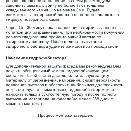
ровное, сплошное заполнение шва. Мы рекомендуем
заполнять швы на глубину не более ½ от толщины
укладываемого камня. Но не менее 3мм. Будьте
внимательны, затирочный раствор не должен попадать на
лицевую поверхность камня.
Через 15 - 30 минут после нанесения затирки загладьте швы
лопаткой для разравнивания. При необходимости получения
ровного гладкого шва пройдите мягкой кистью по
затирочному раствору. После полного высыхания
затирочного раствора удалите излишки при помощи кисти.
Нанесения гидрофобизатора.
Для дополнительной зашиты фасада мы рекомендуем Вам
покрыть облицовочный камень гидрофобизирующим
составом. Такой состав даст дополнительную защиту
материалу от загрязнения, намокания, снизит вероятность
появления высолов и обеспечит наибольшую долговечность
покрытия. Будьте внимательны, гидрофобизатор можно
наносить только в сухую, теплую погоду и после полного
высыхания материала на фасаде(не менее 288 дней с
момента монтажа).
Процесс монтажа завершен.