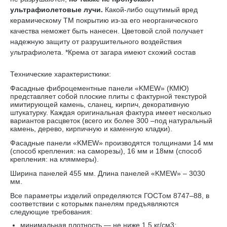
ультрафиолетовые лучи.
Какой-либо ощутимый вред
керамическому TM покрытию из-за его неорганического
качества неможет быть нанесен. Цветовой слой получает
надежную защиту от разрушительного воздействия
ультрафиолета. *Крема от загара имеют схожий состав
Технические характеристкики:
Фасадные фиброцементные панели «KMEW» (КМЮ)
представляет собой плоские плиты с фактурной текстурой
имитирующей камень, сланец, кирпич, декоративную
штукатурку. Каждая оригинальная фактура имеет несколько
вариантов расцветок (всего их более 300 –под натуральный
камень, дерево, кирпичную и каменную кладки).
Фасадные панели «KMEW» производятся толщинами 14 мм
(способ крепления: на саморезы), 16 мм и 18мм (способ
крепления: на кляммеры).
Ширина панелей 455 мм. Длина панелей «KMEW» – 3030
мм.
Все параметры изделий определяются ГОСТом 8747–88, в
соответствии с которымк панелям предъявляются
следующие требования:
минимальная плотность — не ниже 1,5 кг/см3;