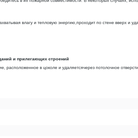
бедитесь в их пожарной совместимости. В некоторых случаях, исп
захватывая влагу и тепловую энергию,проходит по стене вверх и уд
даний и прилегающих строений
тие, расположенное в цоколе и удаляетсячерез потолочное отверст