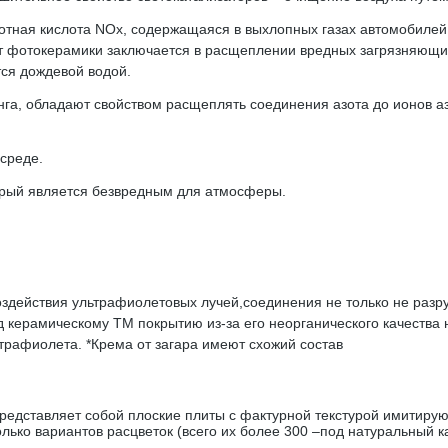
тная кислота NOx, содержащаяся в выхлопных газах автомобилей.
фотокерамики заключается в расщеплении вредных загрязняющих
ся дождевой водой.
га, обладают свойством расщеплять соединения азота до ионов а
среде.
торый является безвредным для атмосферы.
оздействия ультрафиолетовых лучей,соединения не только не раз
 керамическому TM покрытию из-за его неорганического качества 
трафиолета. *Крема от загара имеют схожий состав
ставляет собой плоские плиты с фактурной текстурой имитирующ
лько вариантов расцветок (всего их более 300 –под натуральный к