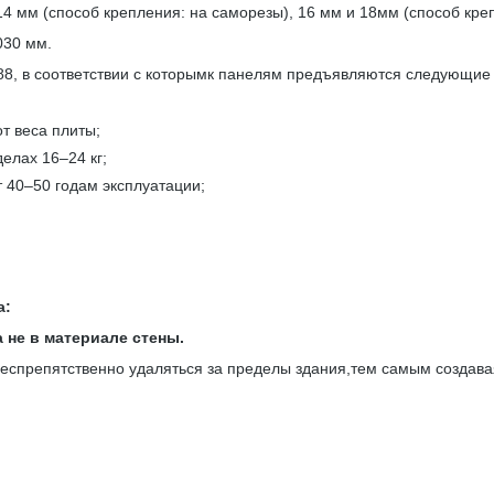
мм (способ крепления: на саморезы), 16 мм и 18мм (способ креп
030 мм.
, в соответствии с которымк панелям предъявляются следующие 
т веса плиты;
делах 16–24 кг;
т 40–50 годам эксплуатации;
а:
 не в материале стены.
спрепятственно удаляться за пределы здания,тем самым создавая