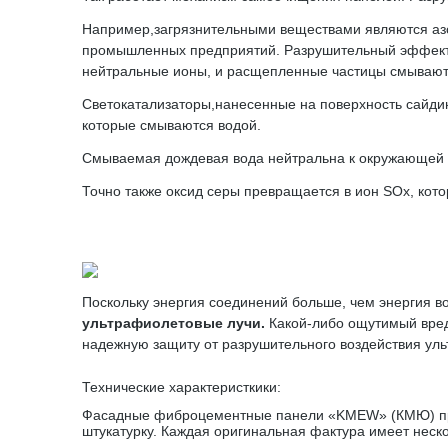
Например,загрязнительными веществами являются азо
промышленных предприятий. Разрушительный эффект 
нейтральные ионы, и расщепленные частицы смывают
Светокатализаторы,нанесенные на поверхность сайдин
которые смываются водой.
Смываемая дождевая вода нейтральна к окружающей 
Точно также оксид серы превращается в ион SOx, ко
Поскольку энергия соединений больше, чем энергия в
ультрафиолетовые лучи.
Какой-либо ощутимый вред
надежную защиту от разрушительного воздействия уль
Технические характеристкики:
Фасадные фиброцементные панели «KMEW» (КМЮ) пред
штукатурку. Каждая оригинальная фактура имеет неско