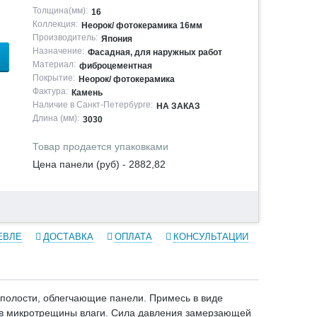
Толщина(мм):
16
Коллекция:
Неорок/ фотокерамика 16мм
Производитель:
Япония
Назначение:
Фасадная, для наружных работ
Материал:
фиброцементная
Покрытие:
Неорок/ фотокерамика
Фактура:
Камень
Наличие в Санкт-Петербурге:
НА ЗАКАЗ
Длина (мм):
3030
Товар продается упаковками
Цена панели (руб) - 2882,82
ЕВЛЕ
ДОСТАВКА
ОПЛАТА
КОНСУЛЬТАЦИИ
полости, облегчающие панели. Примесь в виде
й в микротрещины влаги. Сила давления замерзающей