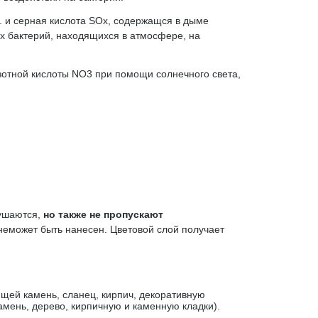
 и серная кислота SOx, содержащся в дыме
 бактерий, находящихся в атмосфере, на
зотной кислоты NO3 при помощи солнечного света,
рушаются,
но также не пропускают
неможет быть нанесен. Цветовой слой получает
ей камень, сланец, кирпич, декоративную
амень, дерево, кирпичную и каменную кладки).