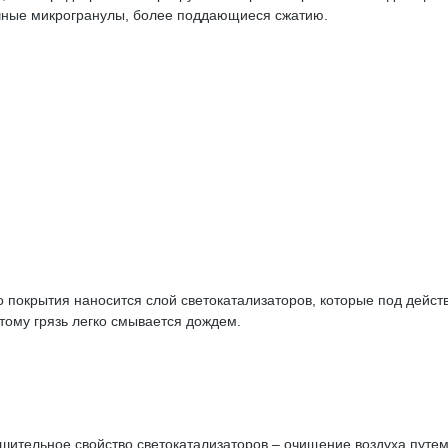
ичные микрогранулы, более поддающиеся сжатию.
о покрытия наносится слой светокатализаторов, которые под дей
тому грязь легко смывается дождем.
ительное свойство светокатализаторов – очищение воздуха путем 