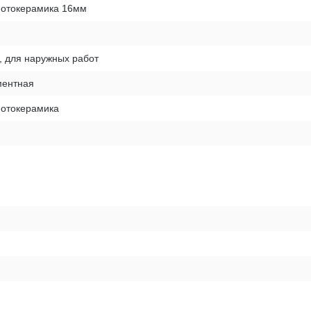
фотокерамика 16мм
, для наружных работ
ентная
фотокерамика