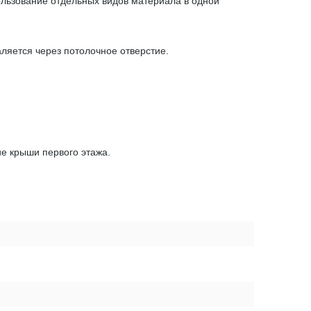
ользование отдельных видов материала в одной
аляется через потолочное отверстие.
ие крыши первого этажа.